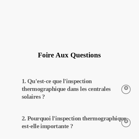
Foire Aux Questions
1. Qu'est-ce que l'inspection
thermographique dans les centrales
solaires ?
L’inspection thermographique est une technique utilisée pour
2. Pourquoi l'inspection thermographique
détecter les températures des équipements dans les centrales
solaires. Grâce à cette inspection, les pannes potentielles peuvent
est-elle importante ?
être détectées tôt et un entretien préventif peut être effectué.