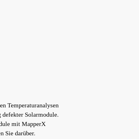
len Temperaturanalysen
g defekter Solarmodule.
odule mit MapperX
n Sie darüber.