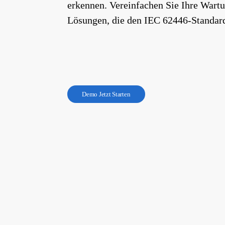
erkennen. Vereinfachen Sie Ihre Wart
Lösungen, die den IEC 62446-Standard
D
e
m
o
J
e
t
z
t
S
t
a
r
t
e
n