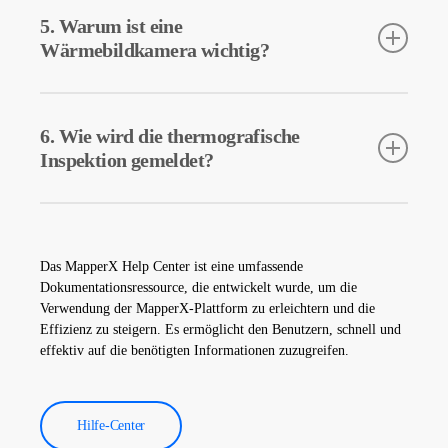
und wird ohne physische Veränderungen an Ihrem Werk
5. Warum ist eine
durchgeführt. Es beschädigt Ihren Standort nicht und hilft, den
Wärmebildkamera wichtig?
sicheren Betrieb Ihrer Anlage zu gewährleisten.
Wärmebildkameras werden verwendet, um die Temperaturen
von Geräten in Solarkraftwerken genau zu erfassen. Diese
6. Wie wird die thermografische
Kameras helfen bei der frühzeitigen Fehlererkennung und
Inspektion gemeldet?
vorbeugenden Wartung.
Die Daten der thermografischen Inspektion werden von unserer
Software verarbeitet und es wird ein umfassender Bericht
erstellt. Diese Berichte werden verwendet, um die Effizienz von
Das MapperX Help Center ist eine umfassende
Solarkraftwerken zu verbessern und die Betriebskosten zu
Dokumentationsressource, die entwickelt wurde, um die
senken.
Verwendung der MapperX-Plattform zu erleichtern und die
Effizienz zu steigern. Es ermöglicht den Benutzern, schnell und
effektiv auf die benötigten Informationen zuzugreifen.
Hilfe-Center