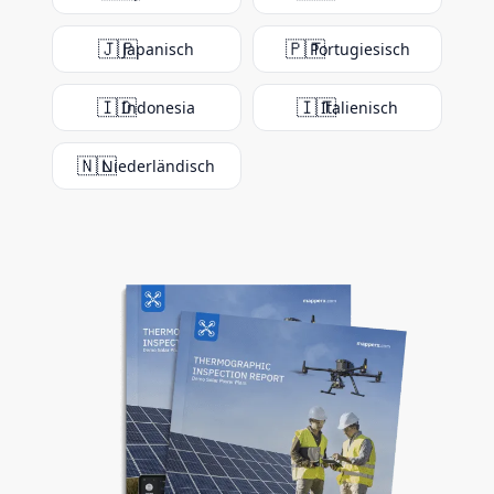
🇯🇵
🇵🇹
Japanisch
Portugiesisch
🇮🇩
🇮🇹
Indonesia
Italienisch
🇳🇱
Niederländisch