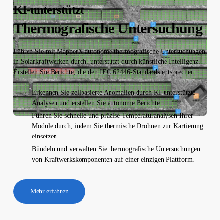
KI-unterstützt
Thermografische Untersuchung
Führen Sie mit MapperX autonome thermografische Untersuchungen
in Solarkraftwerken durch, unterstützt durch künstliche Intelligenz.
Erstellen Sie Berichte, die den IEC 62446-Standards entsprechen.
Erkennen Sie zellbasierte Anomalien durch KI-unterstützte
Analysen und erstellen Sie autonome Berichte.
Führen Sie schnelle und präzise Temperaturanalysen Ihrer
Module durch, indem Sie thermische Drohnen zur Kartierung
einsetzen.
Bündeln und verwalten Sie thermografische Untersuchungen
von Kraftwerkskomponenten auf einer einzigen Plattform.
Mehr erfahren