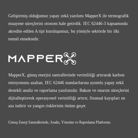
Geliştirmiş olduğumuz yapay zekâ yazılımı MapperX ile termografik
muayene süreçlerini otonom hale getirdik. IEC 62446-3 kapsamında
akredite edilen A tipi kuruluşumuz, bu yönüyle sektörde bir ilki
temsil etmektedir.
MapperX, güneş enerjisi santrallerinde verimliliği artırarak karbon
emisyonunu azaltan, IEC 62446 standartlarına uyumlu yapay zekâ
destekli analiz ve raporlama yazılımıdır. Bakım ve onarım süreçlerini
dijitalleştirerek operasyonel verimliliği artırır, finansal kayıpları en
aza indirir ve yangın risklerinin önüne geçer.
Güneş Enerji Santrallerinde, Analiz, Yönetim ve Raporlama Platformu.