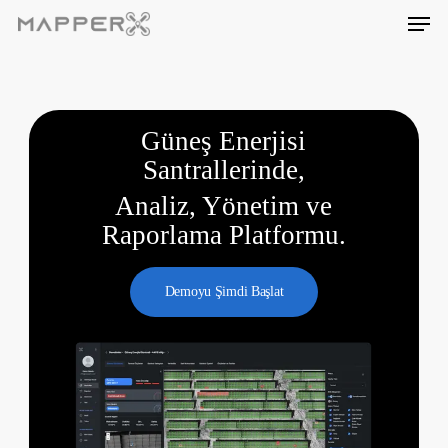
Skip
Men
to
main
content
Güneş Enerjisi
Santrallerinde,
Analiz, Yönetim ve
Raporlama Platformu.
Demoyu Şimdi Başlat