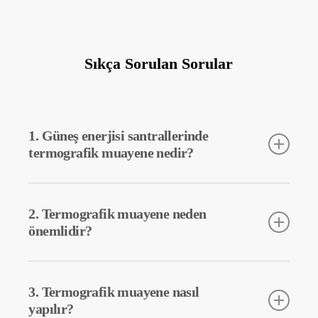
Sıkça Sorulan Sorular
1. Güneş enerjisi santrallerinde
termografik muayene nedir?
Termografik muayene, güneş enerjisi santrallerinde kullanılan
ekipmanların sıcaklıklarını tespit etmek için kullanılan bir
2. Termografik muayene neden
tekniktir. Bu muayene sayesinde olası arızalar erken teşhis
önemlidir?
edilebilir ve önleyici bakım yapılabilir.
Termografik muayene, güneş enerjisi santrallerindeki
ekipmanların verimliliğini artırmaya yardımcı olur. Arızaların
3. Termografik muayene nasıl
erken teşhisi ve önleyici bakım ile işletme maliyetleri
yapılır?
düşürülebilir.