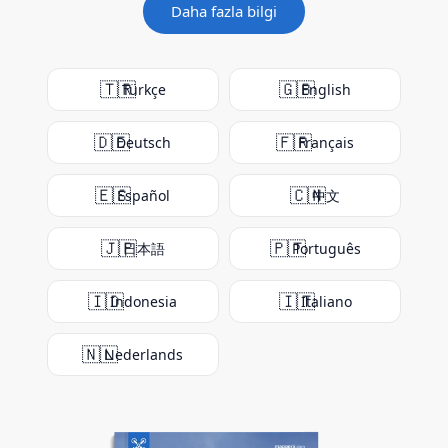
Daha fazla bilgi
🇹🇷
🇬🇧
Türkçe
English
🇩🇪
🇫🇷
Deutsch
Français
🇪🇸
🇨🇳
Español
中文
🇯🇵
🇵🇹
日本語
Português
🇮🇩
🇮🇹
Indonesia
Italiano
🇳🇱
Nederlands