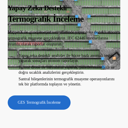
Yapay Zeka Destekli
Termografik İnceleme
MapperX ile güneş enerjisi santrallerinde yapay zeka destekli otonom
termografik muayene gerçekleştirin. IEC 62446 standartlarına
uyumlu olarak raporlar oluşturun.
Yapay zeka destekli analizler ile hücre bazlı anomali tespiti
yaparak sonuçları otonom raporlayın.
Termal drone ile haritalama yaparak, panellerinizin hızlı ve
doğru sıcaklık analizlerini gerçekleştirin.
Santral bileşenlerinin termografik muayene operasyonlarını
tek bir platformda toplayın ve yönetin.
GES Termografik İnceleme