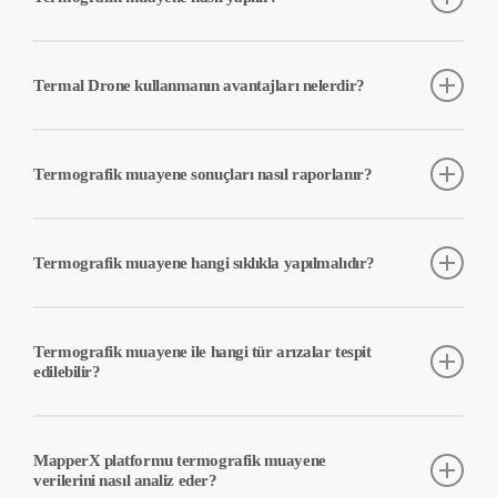
verimlilik kayıplarının önüne geçilmesini sağlar. Bu sayede,
santralin performansı artırılır ve bakım maliyetleri düşürülür.
Termografik muayene, termal kameralarla donatılmış drone’lar
kullanılarak gerçekleştirilir. Drone’lar, panellerin üzerinden uçarak
Termal Drone kullanmanın avantajları nelerdir?
termal görüntüler toplar ve bu görüntüler MapperX platformu
üzerinden analiz edilir.
Termal drone kullanımı, geniş alanların hızlı ve etkin bir şekilde
taranmasını sağlar. Drone’lar, erişilmesi zor bölgelerde bile ayrıntılı
Termografik muayene sonuçları nasıl raporlanır?
termal görüntüler elde ederek, kapsamlı bir inceleme yapılmasına
olanak tanır.
MapperX platformu, termografik muayene sonuçlarını IEC 62446
standartlarına uygun olarak raporlar. Bu raporlar, arızalı panellerin
Termografik muayene hangi sıklıkla yapılmalıdır?
ve sıcak noktaların ayrıntılı analizini içerir.
Termografik muayene, santralin periyodik bakım programına bağlı
olarak yılda en az iki kez yapılmalıdır. Ancak, daha sık yapılan
Termografik muayene ile hangi tür arızalar tespit
muayeneler, potansiyel sorunların erken tespit edilmesine ve
edilebilir?
önlenmesine yardımcı olabilir.
Termografik muayene ile
hücre, çoklu hücre, diyot, çoklu diyot,
modül, sıcak nokta, dizi (string), bitki gölgeleme, kirlilik,
MapperX platformu termografik muayene
gölgeleme, bağlantı kutusu, kırık/çatlak
tespit edilebilir. Bu tür
verilerini nasıl analiz eder?
arızalar, santralin verimliliğini olumsuz etkileyebilir.