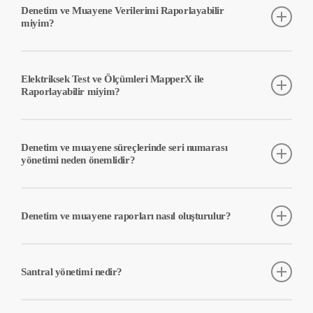
getirerek manuel iş yükünü azaltır. Bu sayede, süreçler hızlanır,
Denetim ve Muayene Verilerimi Raporlayabilir
hatalar azalır ve önemli ölçüde zaman ve maliyet tasarrufu sağlanır.
miyim?
Evet, MapperX platformunu kullanarak gözlemlerinizi, termal
ölçümlerinizi ve elektriksel ölçümlerinizi platforma kaydedebilir ve
Elektriksek Test ve Ölçümleri MapperX ile
işlerinizi tek bir raporda toplayabilirsiniz.
Raporlayabilir miyim?
Evet, santralde yapılan test ve ölçümlerin sonuçlarını platform
üzerinde kaydederek iş akışlarınızı hızlandırabilir ve
Denetim ve muayene süreçlerinde seri numarası
raporlayabilirsiniz. Bu size tüm sonuçları karşılaştırma ve analiz
yönetimi neden önemlidir?
etmek imkanı sağlar.
Seri numarası yönetimi, garanti talepleri, bakım ve değişim
süreçlerinde kritik öneme sahiptir. MapperX platformu, seri
Denetim ve muayene raporları nasıl oluşturulur?
numaralarını hızlıca tarayarak dijital ikizlerini oluşturur ve tüm
verileri tek bir platformda yönetir.
MapperX platformu, toplanan verileri analiz ederek IEC
standartlarına uygun, detaylı ve güvenilir denetim ve muayene
Santral yönetimi nedir?
raporları oluşturur. Bu raporlar, santral performansını ve
güvenliğini artırmak için kullanılır.
Santral yönetimi, güneş enerjisi santrallerinin verimli ve güvenli bir