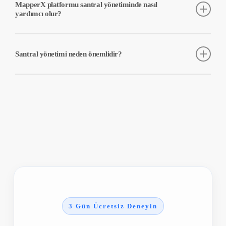
MapperX platformu santral yönetiminde nasıl
performansı izlenmeli ve gerektiğinde müdahaleler yapılmalıdır.
yardımcı olur?
Santral yönetimi süreçlerini dijitalleştirir, verimliliği artırır ve
operasyonel yönetimi kolaylaştırır. Gerçek zamanlı operasyonel
Santral yönetimi neden önemlidir?
verileri izleme, otomatik raporlama ve analiz özellikleri ile santral
yönetimini optimize eder.
Santral yönetimi, enerji üretim verimliliğini artırmak, maliyetleri
düşürmek ve potansiyel arızaların önüne geçmek için kritik öneme
sahiptir. İyi bir yönetim, santralin uzun ömürlü ve güvenli
çalışmasını sağlar.
3 Gün Ücretsiz Deneyin