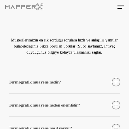
Skip
Men
to
main
content
Müşterilerimizin en sık sorduğu sorulara hızlı ve anlaşılır yanıtlar
bulabileceğiniz Sıkça Sorulan Sorular (SSS) sayfamız, ihtiyaç
duyduğunuz bilgiye kolayca ulaşmanızı sağlar.
Termografik muayene nedir?
Termografik muayene, güneş panellerinin ve BOS bileşenlerinin
yüzey sıcaklıklarını ölçerek, arızalı veya verimliliği düşük bölgeleri
Termografik muayene neden önemlidir?
tespit eden bir yöntemdir. Bu yöntem, panellerdeki sıcak noktaları
ve diğer anomalileri belirlemek için kullanılır.
Termografik muayene, güneş panellerindeki sıcaklık
anormalliklerini erken tespit ederek, potansiyel arızaların ve
Termografik muayene nasıl yapılır?