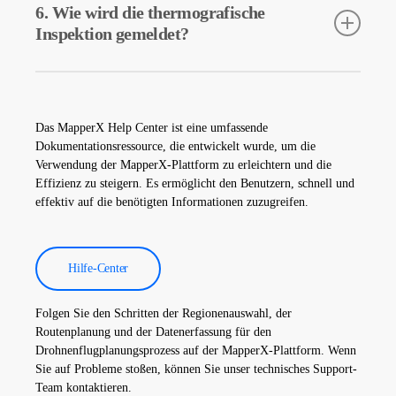
von Geräten in Solarkraftwerken genau zu erfassen. Diese
6. Wie wird die thermografische
Kameras helfen bei der frühzeitigen Fehlererkennung und
Inspektion gemeldet?
vorbeugenden Wartung.
Die Daten der thermografischen Inspektion werden von unserer
Software verarbeitet und es wird ein umfassender Bericht
erstellt. Diese Berichte werden verwendet, um die Effizienz von
Das MapperX Help Center ist eine umfassende
Solarkraftwerken zu verbessern und die Betriebskosten zu
Dokumentationsressource, die entwickelt wurde, um die
senken.
Verwendung der MapperX-Plattform zu erleichtern und die
Effizienz zu steigern. Es ermöglicht den Benutzern, schnell und
effektiv auf die benötigten Informationen zuzugreifen.
Hilfe-Center
Folgen Sie den Schritten der Regionenauswahl, der
Routenplanung und der Datenerfassung für den
Drohnenflugplanungsprozess auf der MapperX-Plattform. Wenn
Sie auf Probleme stoßen, können Sie unser technisches Support-
Team kontaktieren.