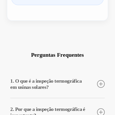
Perguntas Frequentes
1. O que é a inspeção termográfica
em usinas solares?
A inspeção termográfica é uma técnica utilizada para medir as
temperaturas dos equipamentos empregados em usinas solares.
2. Por que a inspeção termográfica é
Com essa inspeção, possíveis falhas podem ser detectadas