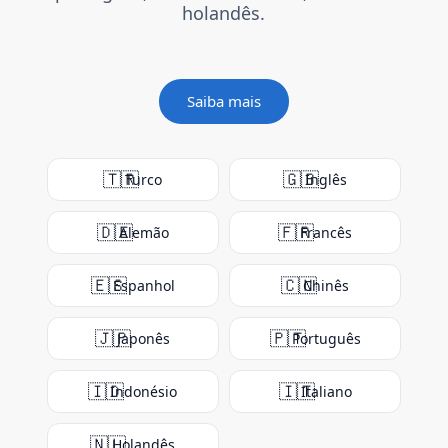
holandês.
Saiba mais
🇹🇷
🇬🇧
Turco
Inglês
🇩🇪
🇫🇷
Alemão
Francês
🇪🇸
🇨🇳
Espanhol
Chinês
🇯🇵
🇵🇹
Japonês
Português
🇮🇩
🇮🇹
Indonésio
Italiano
🇳🇱
Holandês