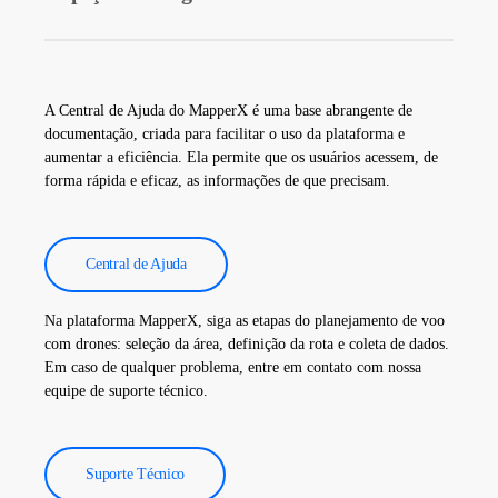
Os dados da inspeção termográfica são processados pelo nosso
software e é gerado um relatório abrangente. Esses relatórios são
utilizados para aumentar a eficiência das usinas solares e reduzir
A Central de Ajuda do MapperX é uma base abrangente de
os custos operacionais.
documentação, criada para facilitar o uso da plataforma e
aumentar a eficiência. Ela permite que os usuários acessem, de
forma rápida e eficaz, as informações de que precisam.
Central de Ajuda
Na plataforma MapperX, siga as etapas do planejamento de voo
com drones: seleção da área, definição da rota e coleta de dados.
Em caso de qualquer problema, entre em contato com nossa
equipe de suporte técnico.
Suporte Técnico