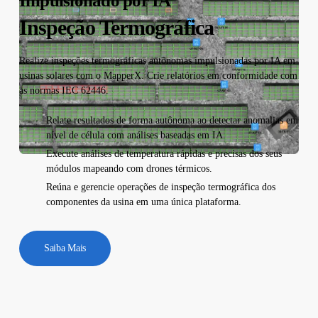
Impulsionado por IA
Inspeção Termográfica
Realize inspeções termográficas autônomas impulsionadas por IA em
usinas solares com o MapperX. Crie relatórios em conformidade com
as normas IEC 62446.
Relate resultados de forma autônoma ao detectar anomalias em
nível de célula com análises baseadas em IA.
Execute análises de temperatura rápidas e precisas dos seus
módulos mapeando com drones térmicos.
Reúna e gerencie operações de inspeção termográfica dos
componentes da usina em uma única plataforma.
Saiba Mais