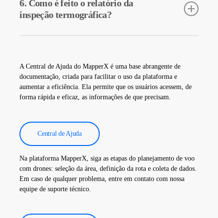
6. Como é feito o relatório da
auxiliam na detecção precoce de falhas e na realização de
inspeção termográfica?
manutenção preventiva.
Os dados da inspeção termográfica são processados pelo nosso
software e é gerado um relatório abrangente. Esses relatórios são
utilizados para aumentar a eficiência das usinas solares e reduzir
A Central de Ajuda do MapperX é uma base abrangente de
os custos operacionais.
documentação, criada para facilitar o uso da plataforma e
aumentar a eficiência. Ela permite que os usuários acessem, de
forma rápida e eficaz, as informações de que precisam.
Central de Ajuda
Na plataforma MapperX, siga as etapas do planejamento de voo
com drones: seleção da área, definição da rota e coleta de dados.
Em caso de qualquer problema, entre em contato com nossa
equipe de suporte técnico.