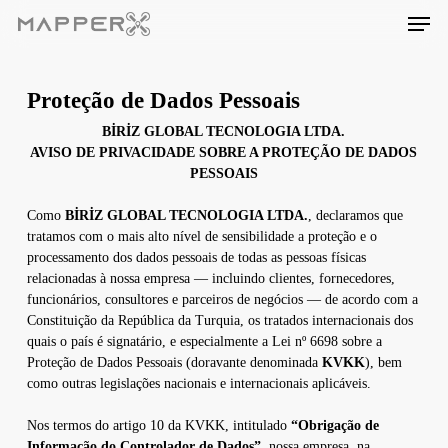
Skip
Men
to
main
content
Proteção de Dados Pessoais
BİRİZ GLOBAL TECNOLOGIA LTDA.
AVISO DE PRIVACIDADE SOBRE A PROTEÇÃO DE DADOS
PESSOAIS
Como
BİRİZ GLOBAL TECNOLOGIA LTDA.
, declaramos que
tratamos com o mais alto nível de sensibilidade a proteção e o
processamento dos dados pessoais de todas as pessoas físicas
relacionadas à nossa empresa — incluindo clientes, fornecedores,
funcionários, consultores e parceiros de negócios — de acordo com a
Constituição da República da Turquia, os tratados internacionais dos
quais o país é signatário, e especialmente a Lei nº 6698 sobre a
Proteção de Dados Pessoais (doravante denominada
KVKK
), bem
como outras legislações nacionais e internacionais aplicáveis.
Nos termos do artigo 10 da KVKK, intitulado
“Obrigação de
Informação do Controlador de Dados”
, nossa empresa, na