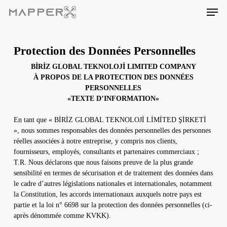
Skip
Men
to
main
content
Protection des Données Personnelles
BİRİZ GLOBAL TEKNOLOJİ LIMITED COMPANY
À PROPOS DE LA PROTECTION DES DONNÉES
PERSONNELLES
«TEXTE D’INFORMATION»
En tant que « BİRİZ GLOBAL TEKNOLOJİ LİMİTED ŞİRKETİ
», nous sommes responsables des données personnelles des personnes
réelles associées à notre entreprise, y compris nos clients,
fournisseurs, employés, consultants et partenaires commerciaux ;
T.R. Nous déclarons que nous faisons preuve de la plus grande
sensibilité en termes de sécurisation et de traitement des données dans
le cadre d’autres législations nationales et internationales, notamment
la Constitution, les accords internationaux auxquels notre pays est
partie et la loi n° 6698 sur la protection des données personnelles (ci-
après dénommée comme KVKK).