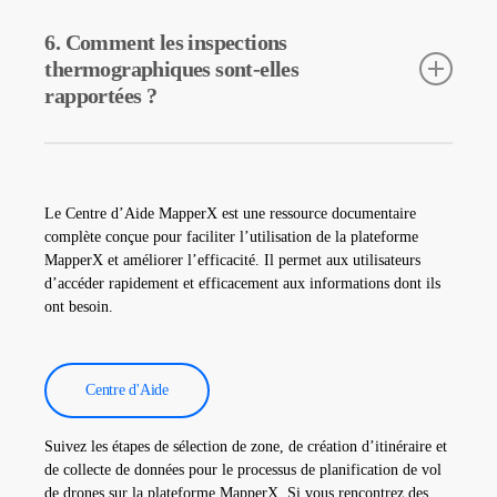
Les caméras thermiques sont utilisées pour détecter avec
précision les températures des équipements dans les centrales
6. Comment les inspections
solaires. Elles aident à la détection précoce des pannes et à
thermographiques sont-elles
l’entretien préventif.
rapportées ?
Les données d’inspection thermographique sont traitées par
notre logiciel, qui génère un rapport complet. Ces rapports sont
utilisés pour améliorer l’efficacité des centrales solaires et
Le Centre d’Aide MapperX est une ressource documentaire
réduire les coûts d’exploitation.
complète conçue pour faciliter l’utilisation de la plateforme
MapperX et améliorer l’efficacité. Il permet aux utilisateurs
d’accéder rapidement et efficacement aux informations dont ils
ont besoin.
Centre d'Aide
Suivez les étapes de sélection de zone, de création d’itinéraire et
de collecte de données pour le processus de planification de vol
de drones sur la plateforme MapperX. Si vous rencontrez des