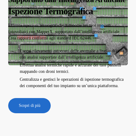
Ispezione Termografica
Effettua ispezioni termografiche autonome nei tuoi impianti
fotovoltaici con MapperX, supportato dall’intelligenza artificiale.
Crea rapporti conformi agli standard IEC 62446.
Esegui rilevamenti autonomi delle anomalie a livello di cella
con analisi supportate dall’intelligenza artificiale.
Effettua analisi termiche rapide e accurate dei tuoi pannelli
mappando con droni termici.
Centralizza e gestisci le operazioni di ispezione termografica
dei componenti del tuo impianto su un’unica piattaforma.
Scopri di più