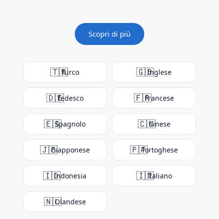
Scopri di più
🇹🇷
🇬🇧
Turco
Inglese
🇩🇪
🇫🇷
Tedesco
Francese
🇪🇸
🇨🇳
Spagnolo
Cinese
🇯🇵
🇵🇹
Giapponese
Portoghese
🇮🇩
🇮🇹
Indonesia
Italiano
🇳🇱
Olandese