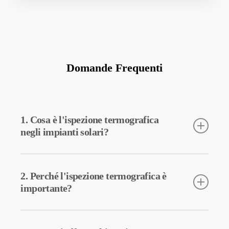
Domande Frequenti
1. Cosa è l'ispezione termografica
negli impianti solari?
L’ispezione termografica è una tecnica utilizzata per rilevare le
temperature delle apparecchiature impiegate negli impianti
2. Perché l'ispezione termografica è
solari. Questo tipo di ispezione consente di diagnosticare
importante?
potenziali guasti in anticipo e di eseguire manutenzione
preventiva.
L’ispezione termografica aiuta a migliorare l’efficienza delle
apparecchiature negli impianti solari. La diagnosi precoce dei