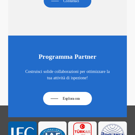
Contattaci
Programma Partner
Costruisci solide collaborazioni per ottimizzare la
tua attività di ispezione!
Esplora ora