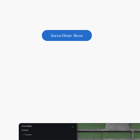
I
n
i
c
i
a
r
D
e
m
o
A
h
o
r
a