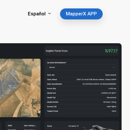
Español
MapperX APP