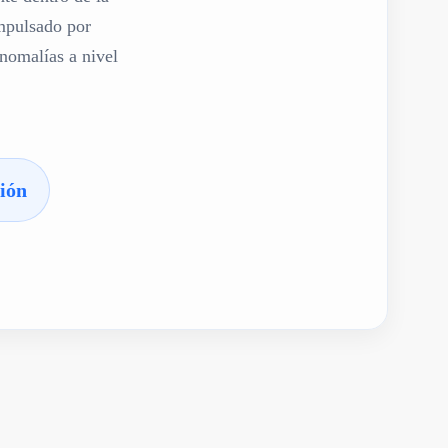
impulsado por
anomalías a nivel
ión