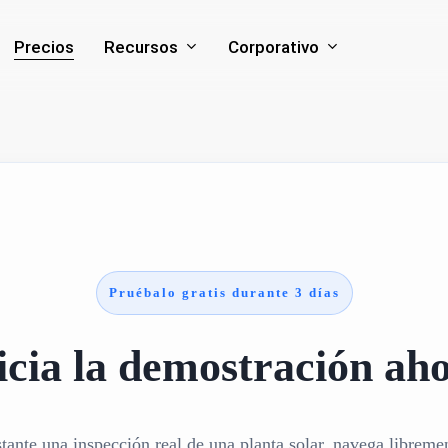
Recursos
Corporativo
Precios
Pruébalo gratis durante 3 días
icia la demostración ah
stante una inspección real de una planta solar, navega libreme