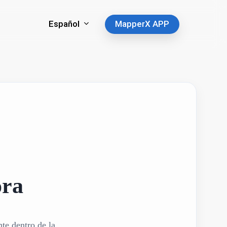
Español
MapperX APP
ora
nte dentro de la