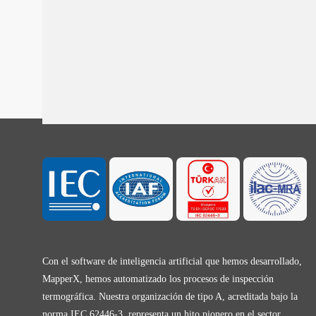
Con el software de inteligencia artificial que hemos desarrollado,
MapperX, hemos automatizado los procesos de inspección
termográfica. Nuestra organización de tipo A, acreditada bajo la
norma IEC 62446-3, representa un hito pionero en el sector.