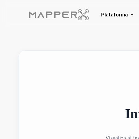
Skip
to
Plataforma
main
content
In
Visualiza al in