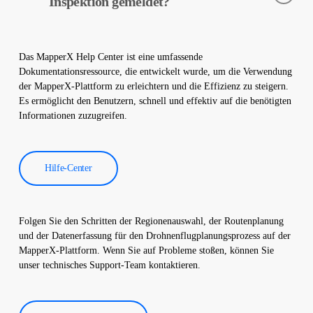
Inspektion gemeldet?
vorbeugenden Wartung.
Die Daten der thermografischen Inspektion werden von unserer
Software verarbeitet und es wird ein umfassender Bericht
Das MapperX Help Center ist eine umfassende
erstellt. Diese Berichte werden verwendet, um die Effizienz von
Dokumentationsressource, die entwickelt wurde, um die Verwendung
Solarkraftwerken zu verbessern und die Betriebskosten zu
der MapperX-Plattform zu erleichtern und die Effizienz zu steigern.
senken.
Es ermöglicht den Benutzern, schnell und effektiv auf die benötigten
Informationen zuzugreifen.
Hilfe-Center
Folgen Sie den Schritten der Regionenauswahl, der Routenplanung
und der Datenerfassung für den Drohnenflugplanungsprozess auf der
MapperX-Plattform. Wenn Sie auf Probleme stoßen, können Sie
unser technisches Support-Team kontaktieren.