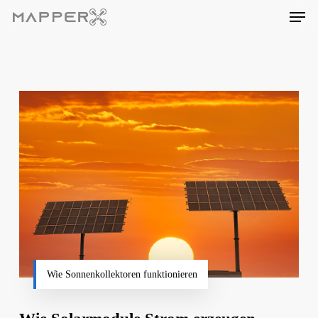
Skip
Men
to
main
content
Wie Sonnenkollektoren funktionieren