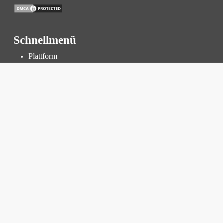
Schnellmenü
Plattform
Thermografische Untersuchung
Inspektion und Überprüfung
Kraftwerksmanagement
Preise
Ressourcen
Wissensdatenbank
Blog
FAQ
Firmen
Unternehmen
F&E
Karriere
Offene Stellen