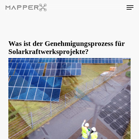
Skip
Men
to
main
content
Was ist der Genehmigungsprozess für
Solarkraftwerksprojekte?