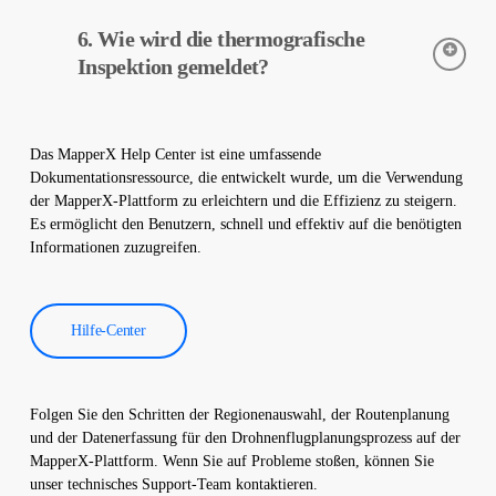
Wärmebildkameras werden verwendet, um die Temperaturen
6. Wie wird die thermografische
von Geräten in Solarkraftwerken genau zu erfassen. Diese
Kameras helfen bei der frühzeitigen Fehlererkennung und
Inspektion gemeldet?
vorbeugenden Wartung.
Die Daten der thermografischen Inspektion werden von unserer
Software verarbeitet und es wird ein umfassender Bericht
Das MapperX Help Center ist eine umfassende
erstellt. Diese Berichte werden verwendet, um die Effizienz von
Dokumentationsressource, die entwickelt wurde, um die Verwendung
Solarkraftwerken zu verbessern und die Betriebskosten zu
der MapperX-Plattform zu erleichtern und die Effizienz zu steigern.
senken.
Es ermöglicht den Benutzern, schnell und effektiv auf die benötigten
Informationen zuzugreifen.
Hilfe-Center
Folgen Sie den Schritten der Regionenauswahl, der Routenplanung
und der Datenerfassung für den Drohnenflugplanungsprozess auf der
MapperX-Plattform. Wenn Sie auf Probleme stoßen, können Sie
unser technisches Support-Team kontaktieren.