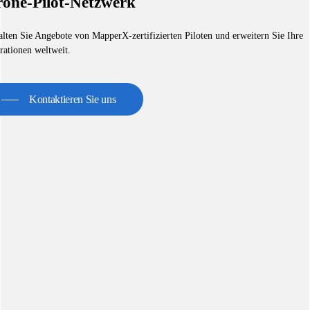
one-Pilot-Netzwerk
alten Sie Angebote von MapperX-zertifizierten Piloten und erweitern Sie Ihre
rationen weltweit.
Kontaktieren Sie uns