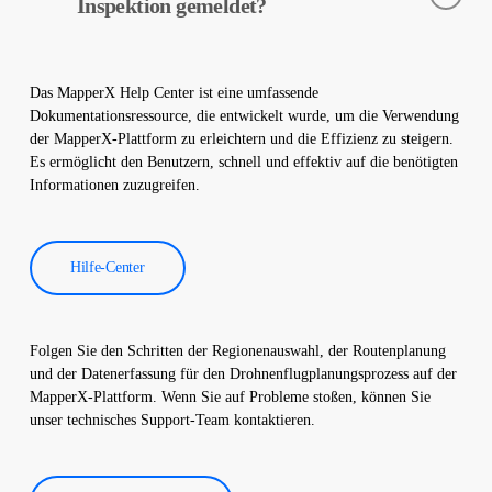
Kameras helfen bei der frühzeitigen Fehlererkennung und
Inspektion gemeldet?
vorbeugenden Wartung.
Die Daten der thermografischen Inspektion werden von unserer
Software verarbeitet und es wird ein umfassender Bericht
Das MapperX Help Center ist eine umfassende
erstellt. Diese Berichte werden verwendet, um die Effizienz von
Dokumentationsressource, die entwickelt wurde, um die Verwendung
Solarkraftwerken zu verbessern und die Betriebskosten zu
der MapperX-Plattform zu erleichtern und die Effizienz zu steigern.
senken.
Es ermöglicht den Benutzern, schnell und effektiv auf die benötigten
Informationen zuzugreifen.
Hilfe-Center
Folgen Sie den Schritten der Regionenauswahl, der Routenplanung
und der Datenerfassung für den Drohnenflugplanungsprozess auf der
MapperX-Plattform. Wenn Sie auf Probleme stoßen, können Sie
unser technisches Support-Team kontaktieren.