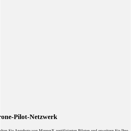
one-Pilot-Netzwerk
alten Sie Angebote von MapperX-zertifizierten Piloten und erweitern Sie Ihre