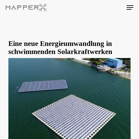
Skip
Men
to
main
content
Eine neue Energieumwandlung in
schwimmenden Solarkraftwerken