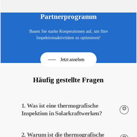
Partnerprogramm
Bauen Sie starke Kooperationen auf, um Ihre
Inspektionsaktivitäten zu optimieren!
Jetzt ansehen
Häufig gestellte Fragen
1. Was ist eine thermografische
Inspektion in Solarkraftwerken?
Die thermografische Inspektion ist eine Technik zur Erfassung
2. Warum ist die thermografische
der Temperaturen von Geräten in Solarkraftwerken. Diese