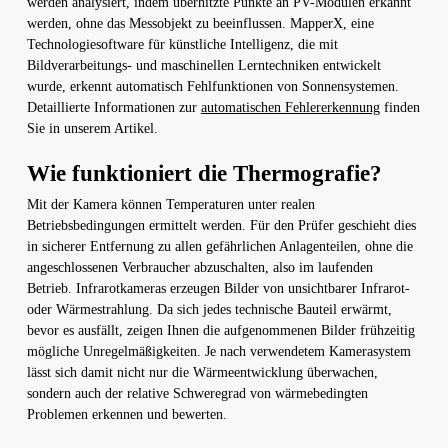
werden analysiert, indem überhitzte Punkte an PV-Modulen erkannt
werden, ohne das Messobjekt zu beeinflussen. MapperX, eine
Technologiesoftware für künstliche Intelligenz, die mit
Bildverarbeitungs- und maschinellen Lerntechniken entwickelt
wurde, erkennt automatisch Fehlfunktionen von Sonnensystemen.
Detaillierte Informationen zur
automatischen Fehlererkennung
finden
Sie in unserem Artikel.
Wie funktioniert die Thermografie?
Mit der Kamera können Temperaturen unter realen
Betriebsbedingungen ermittelt werden. Für den Prüfer geschieht dies
in sicherer Entfernung zu allen gefährlichen Anlagenteilen, ohne die
angeschlossenen Verbraucher abzuschalten, also im laufenden
Betrieb. Infrarotkameras erzeugen Bilder von unsichtbarer Infrarot-
oder Wärmestrahlung. Da sich jedes technische Bauteil erwärmt,
bevor es ausfällt, zeigen Ihnen die aufgenommenen Bilder frühzeitig
mögliche Unregelmäßigkeiten. Je nach verwendetem Kamerasystem
lässt sich damit nicht nur die Wärmeentwicklung überwachen,
sondern auch der relative Schweregrad von wärmebedingten
Problemen erkennen und bewerten.