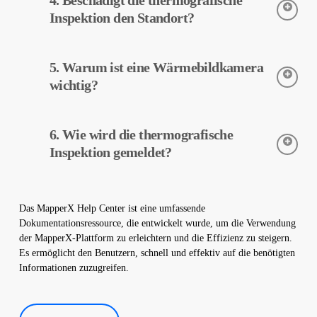
4. Beschädigt die thermografische
durchgeführt. Die Kameras erfassen die Temperaturen der
Geräte, und diese Daten werden von MapperX verarbeitet und
Inspektion den Standort?
gemeldet.
Die thermografische Inspektion ist ein zerstörungsfreier Prozess
5. Warum ist eine Wärmebildkamera
und wird ohne physische Veränderungen an Ihrem Werk
durchgeführt. Es beschädigt Ihren Standort nicht und hilft, den
wichtig?
sicheren Betrieb Ihrer Anlage zu gewährleisten.
Wärmebildkameras werden verwendet, um die Temperaturen
6. Wie wird die thermografische
von Geräten in Solarkraftwerken genau zu erfassen. Diese
Kameras helfen bei der frühzeitigen Fehlererkennung und
Inspektion gemeldet?
vorbeugenden Wartung.
Die Daten der thermografischen Inspektion werden von unserer
Software verarbeitet und es wird ein umfassender Bericht
Das MapperX Help Center ist eine umfassende
erstellt. Diese Berichte werden verwendet, um die Effizienz von
Dokumentationsressource, die entwickelt wurde, um die Verwendung
Solarkraftwerken zu verbessern und die Betriebskosten zu
der MapperX-Plattform zu erleichtern und die Effizienz zu steigern.
senken.
Es ermöglicht den Benutzern, schnell und effektiv auf die benötigten
Informationen zuzugreifen.