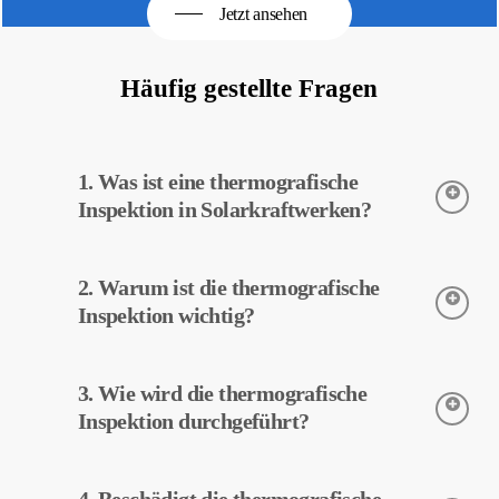
Jetzt ansehen
Häufig gestellte Fragen
1. Was ist eine thermografische
Inspektion in Solarkraftwerken?
Die thermografische Inspektion ist eine Technik zur Erfassung
2. Warum ist die thermografische
der Temperaturen von Geräten in Solarkraftwerken. Diese
Inspektion ermöglicht eine frühzeitige Erkennung potenzieller
Inspektion wichtig?
Fehler und vorbeugende Wartung.
Die thermografische Inspektion trägt zur Effizienzsteigerung der
3. Wie wird die thermografische
Geräte in Solarkraftwerken bei. Eine frühzeitige
Fehlererkennung und vorbeugende Wartung können die
Inspektion durchgeführt?
Betriebskosten senken.
Die thermografische Inspektion wird mit Wärmebildkameras