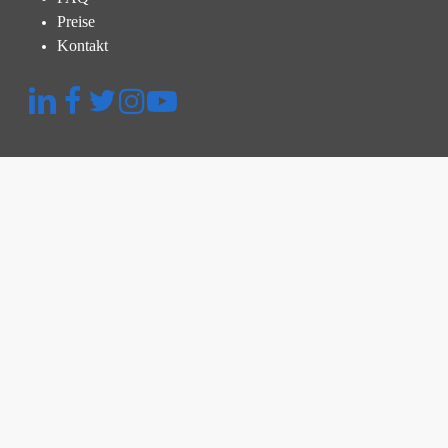
Preise
Kontakt
Schnellmenü
Plattform
Thermografische Untersuchung
Inspektion und Überprüfung
Kraftwerksmanagement
Preise
Ressourcen