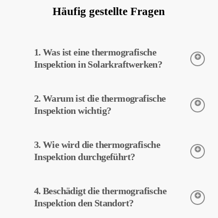
Häufig gestellte Fragen
1. Was ist eine thermografische
Inspektion in Solarkraftwerken?
Die thermografische Inspektion ist eine Technik zur Erfassung
2. Warum ist die thermografische
der Temperaturen von Geräten in Solarkraftwerken. Diese
Inspektion ermöglicht eine frühzeitige Erkennung potenzieller
Inspektion wichtig?
Fehler und vorbeugende Wartung.
Die thermografische Inspektion trägt zur Effizienzsteigerung der
3. Wie wird die thermografische
Geräte in Solarkraftwerken bei. Eine frühzeitige
Fehlererkennung und vorbeugende Wartung können die
Inspektion durchgeführt?
Betriebskosten senken.
Die thermografische Inspektion wird mit Wärmebildkameras
4. Beschädigt die thermografische
durchgeführt. Die Kameras erfassen die Temperaturen der
Geräte, und diese Daten werden von MapperX verarbeitet und
Inspektion den Standort?
gemeldet.