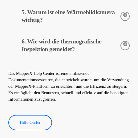
Die thermografische Inspektion ist ein zerstörungsfreier Prozess
5. Warum ist eine Wärmebildkamera
und wird ohne physische Veränderungen an Ihrem Werk
durchgeführt. Es beschädigt Ihren Standort nicht und hilft, den
wichtig?
sicheren Betrieb Ihrer Anlage zu gewährleisten.
Wärmebildkameras werden verwendet, um die Temperaturen
6. Wie wird die thermografische
von Geräten in Solarkraftwerken genau zu erfassen. Diese
Kameras helfen bei der frühzeitigen Fehlererkennung und
Inspektion gemeldet?
vorbeugenden Wartung.
Die Daten der thermografischen Inspektion werden von unserer
Software verarbeitet und es wird ein umfassender Bericht
Das MapperX Help Center ist eine umfassende
erstellt. Diese Berichte werden verwendet, um die Effizienz von
Dokumentationsressource, die entwickelt wurde, um die Verwendung
Solarkraftwerken zu verbessern und die Betriebskosten zu
der MapperX-Plattform zu erleichtern und die Effizienz zu steigern.
senken.
Es ermöglicht den Benutzern, schnell und effektiv auf die benötigten
Informationen zuzugreifen.
Hilfe-Center