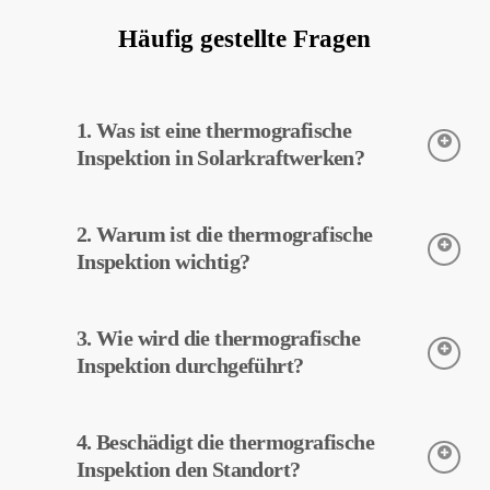
Häufig gestellte Fragen
1. Was ist eine thermografische
Inspektion in Solarkraftwerken?
Die thermografische Inspektion ist eine Technik zur Erfassung
2. Warum ist die thermografische
der Temperaturen von Geräten in Solarkraftwerken. Diese
Inspektion ermöglicht eine frühzeitige Erkennung potenzieller
Inspektion wichtig?
Fehler und vorbeugende Wartung.
Die thermografische Inspektion trägt zur Effizienzsteigerung der
3. Wie wird die thermografische
Geräte in Solarkraftwerken bei. Eine frühzeitige
Fehlererkennung und vorbeugende Wartung können die
Inspektion durchgeführt?
Betriebskosten senken.
Die thermografische Inspektion wird mit Wärmebildkameras
4. Beschädigt die thermografische
durchgeführt. Die Kameras erfassen die Temperaturen der
Geräte, und diese Daten werden von MapperX verarbeitet und
Inspektion den Standort?
gemeldet.