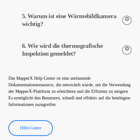
Die thermografische Inspektion ist ein zerstörungsfreier Prozess
5. Warum ist eine Wärmebildkamera
und wird ohne physische Veränderungen an Ihrem Werk
durchgeführt. Es beschädigt Ihren Standort nicht und hilft, den
wichtig?
sicheren Betrieb Ihrer Anlage zu gewährleisten.
Wärmebildkameras werden verwendet, um die Temperaturen
6. Wie wird die thermografische
von Geräten in Solarkraftwerken genau zu erfassen. Diese
Kameras helfen bei der frühzeitigen Fehlererkennung und
Inspektion gemeldet?
vorbeugenden Wartung.
Die Daten der thermografischen Inspektion werden von unserer
Software verarbeitet und es wird ein umfassender Bericht
Das MapperX Help Center ist eine umfassende
erstellt. Diese Berichte werden verwendet, um die Effizienz von
Dokumentationsressource, die entwickelt wurde, um die Verwendung
Solarkraftwerken zu verbessern und die Betriebskosten zu
der MapperX-Plattform zu erleichtern und die Effizienz zu steigern.
senken.
Es ermöglicht den Benutzern, schnell und effektiv auf die benötigten
Informationen zuzugreifen.
Hilfe-Center