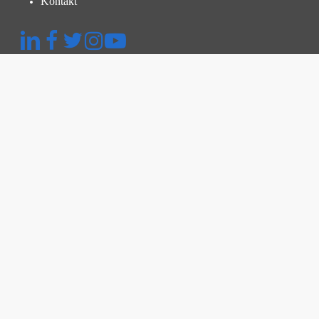
Kontakt
Schnellmenü
Plattform
Thermografische Untersuchung
Inspektion und Überprüfung
Kraftwerksmanagement
Preise
Ressourcen
Wissensdatenbank