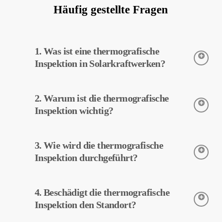
Häufig gestellte Fragen
1. Was ist eine thermografische
Inspektion in Solarkraftwerken?
Die thermografische Inspektion ist eine Technik zur Erfassung
2. Warum ist die thermografische
der Temperaturen von Geräten in Solarkraftwerken. Diese
Inspektion ermöglicht eine frühzeitige Erkennung potenzieller
Inspektion wichtig?
Fehler und vorbeugende Wartung.
Die thermografische Inspektion trägt zur Effizienzsteigerung der
3. Wie wird die thermografische
Geräte in Solarkraftwerken bei. Eine frühzeitige
Fehlererkennung und vorbeugende Wartung können die
Inspektion durchgeführt?
Betriebskosten senken.
Die thermografische Inspektion wird mit Wärmebildkameras
4. Beschädigt die thermografische
durchgeführt. Die Kameras erfassen die Temperaturen der
Geräte, und diese Daten werden von MapperX verarbeitet und
Inspektion den Standort?
gemeldet.