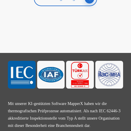
Mit unserer KI-gestützten Software MapperX haben wir die
thermografischen Prüfprozesse automatisiert. Als nach IEC 62446-3
akkreditierte Inspektionsstelle vom Typ A stellt unsere Organisation
mit dieser Besonderheit eine Branchenneuheit dar.