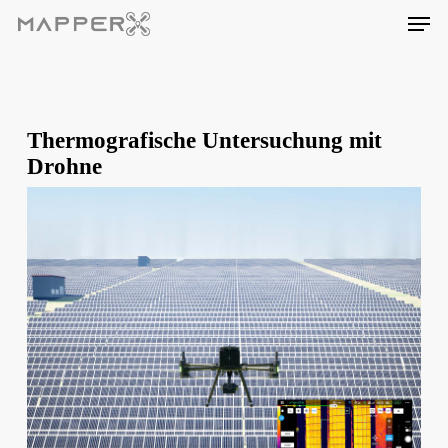
Skip
Men
to
main
content
Thermografische Untersuchung mit
Drohne