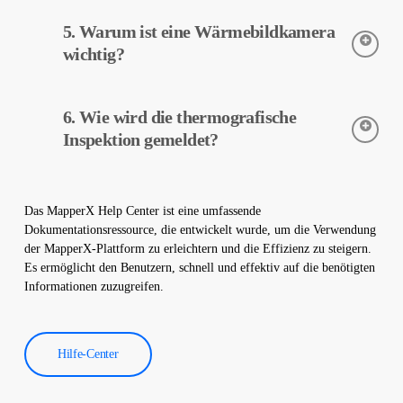
Die thermografische Inspektion ist ein zerstörungsfreier Prozess
5. Warum ist eine Wärmebildkamera
und wird ohne physische Veränderungen an Ihrem Werk
durchgeführt. Es beschädigt Ihren Standort nicht und hilft, den
wichtig?
sicheren Betrieb Ihrer Anlage zu gewährleisten.
Wärmebildkameras werden verwendet, um die Temperaturen
6. Wie wird die thermografische
von Geräten in Solarkraftwerken genau zu erfassen. Diese
Kameras helfen bei der frühzeitigen Fehlererkennung und
Inspektion gemeldet?
vorbeugenden Wartung.
Die Daten der thermografischen Inspektion werden von unserer
Software verarbeitet und es wird ein umfassender Bericht
Das MapperX Help Center ist eine umfassende
erstellt. Diese Berichte werden verwendet, um die Effizienz von
Dokumentationsressource, die entwickelt wurde, um die Verwendung
Solarkraftwerken zu verbessern und die Betriebskosten zu
der MapperX-Plattform zu erleichtern und die Effizienz zu steigern.
senken.
Es ermöglicht den Benutzern, schnell und effektiv auf die benötigten
Informationen zuzugreifen.
Hilfe-Center