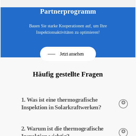
Partnerprogramm
Bauen Sie starke Kooperationen auf, um Ihre
Inspektionsaktivitäten zu optimieren!
Jetzt ansehen
Häufig gestellte Fragen
1. Was ist eine thermografische
Inspektion in Solarkraftwerken?
Die thermografische Inspektion ist eine Technik zur Erfassung
2. Warum ist die thermografische
der Temperaturen von Geräten in Solarkraftwerken. Diese
Inspektion ermöglicht eine frühzeitige Erkennung potenzieller