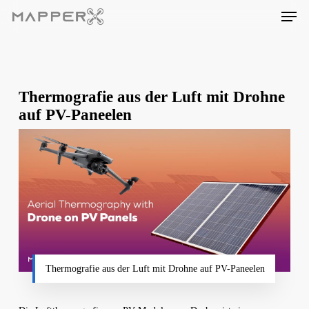
Skip
Men
to
main
content
Thermografie aus der Luft mit Drohne
auf PV-Paneelen
Thermografie aus der Luft mit Drohne auf PV-Paneelen