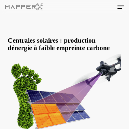
Skip
Men
to
main
content
Centrales solaires : production
dénergie à faible empreinte carbone