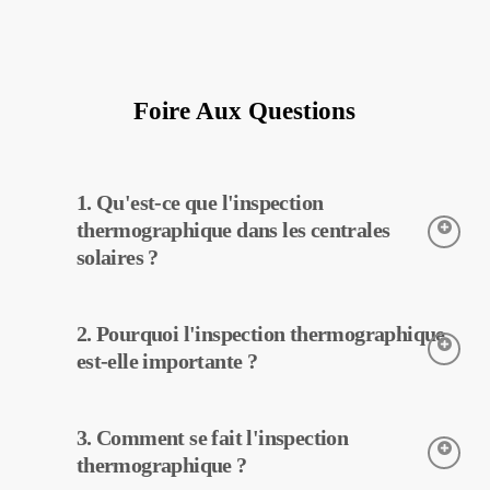
Foire Aux Questions
1. Qu'est-ce que l'inspection
thermographique dans les centrales
solaires ?
L’inspection thermographique est une technique utilisée pour
2. Pourquoi l'inspection thermographique
détecter les températures des équipements dans les centrales
solaires. Grâce à cette inspection, les pannes potentielles peuvent
est-elle importante ?
être détectées tôt et un entretien préventif peut être effectué.
L’inspection thermographique aide à améliorer l’efficacité des
3. Comment se fait l'inspection
équipements dans les centrales solaires. Avec la détection
précoce des pannes et l’entretien préventif, les coûts
thermographique ?
d’exploitation peuvent être réduits.