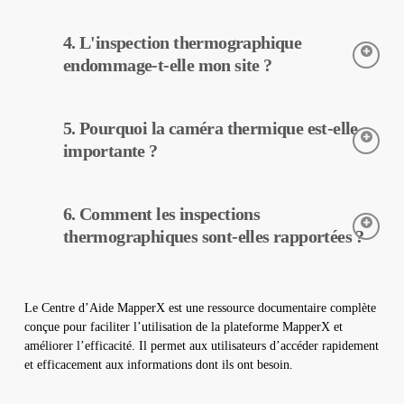
L’inspection thermographique est réalisée à l’aide de caméras
4. L'inspection thermographique
thermiques. Ces caméras détectent les températures des
équipements, et ces données sont traitées et rapportées par
endommage-t-elle mon site ?
MapperX.
L’inspection thermographique est une méthode non destructive,
5. Pourquoi la caméra thermique est-elle
elle peut donc être réalisée sans aucun changement physique
dans votre centrale. Elle n’endommage pas votre site et
importante ?
contribue à assurer un fonctionnement sûr de votre centrale.
Les caméras thermiques sont utilisées pour détecter avec
6. Comment les inspections
précision les températures des équipements dans les centrales
solaires. Elles aident à la détection précoce des pannes et à
thermographiques sont-elles rapportées ?
l’entretien préventif.
Les données d’inspection thermographique sont traitées par
notre logiciel, qui génère un rapport complet. Ces rapports sont
Le Centre d’Aide MapperX est une ressource documentaire complète
utilisés pour améliorer l’efficacité des centrales solaires et
conçue pour faciliter l’utilisation de la plateforme MapperX et
réduire les coûts d’exploitation.
améliorer l’efficacité. Il permet aux utilisateurs d’accéder rapidement
et efficacement aux informations dont ils ont besoin.