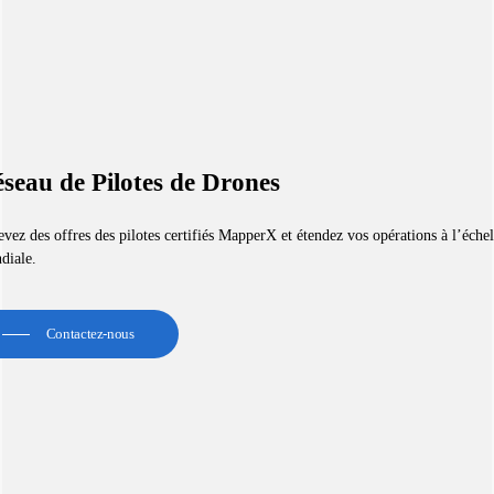
seau de Pilotes de Drones
vez des offres des pilotes certifiés MapperX et étendez vos opérations à l’échel
diale.
Contactez-nous