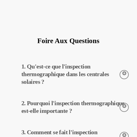
Foire Aux Questions
1. Qu'est-ce que l'inspection
thermographique dans les centrales
solaires ?
L’inspection thermographique est une technique utilisée pour
2. Pourquoi l'inspection thermographique
détecter les températures des équipements dans les centrales
solaires. Grâce à cette inspection, les pannes potentielles peuvent
est-elle importante ?
être détectées tôt et un entretien préventif peut être effectué.
L’inspection thermographique aide à améliorer l’efficacité des
3. Comment se fait l'inspection
équipements dans les centrales solaires. Avec la détection