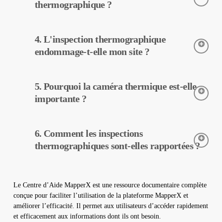
précoce des pannes et l’entretien préventif, les coûts
thermographique ?
d’exploitation peuvent être réduits.
L’inspection thermographique est réalisée à l’aide de caméras
4. L'inspection thermographique
thermiques. Ces caméras détectent les températures des
équipements, et ces données sont traitées et rapportées par
endommage-t-elle mon site ?
MapperX.
L’inspection thermographique est une méthode non destructive,
5. Pourquoi la caméra thermique est-elle
elle peut donc être réalisée sans aucun changement physique
dans votre centrale. Elle n’endommage pas votre site et
importante ?
contribue à assurer un fonctionnement sûr de votre centrale.
Les caméras thermiques sont utilisées pour détecter avec
6. Comment les inspections
précision les températures des équipements dans les centrales
solaires. Elles aident à la détection précoce des pannes et à
thermographiques sont-elles rapportées ?
l’entretien préventif.
Les données d’inspection thermographique sont traitées par
notre logiciel, qui génère un rapport complet. Ces rapports sont
Le Centre d’Aide MapperX est une ressource documentaire complète
utilisés pour améliorer l’efficacité des centrales solaires et
conçue pour faciliter l’utilisation de la plateforme MapperX et
réduire les coûts d’exploitation.
améliorer l’efficacité. Il permet aux utilisateurs d’accéder rapidement
et efficacement aux informations dont ils ont besoin.