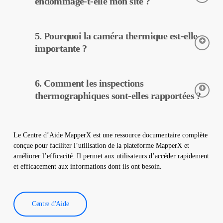
endommage-t-elle mon site ?
MapperX.
L’inspection thermographique est une méthode non destructive,
5. Pourquoi la caméra thermique est-elle
elle peut donc être réalisée sans aucun changement physique
dans votre centrale. Elle n’endommage pas votre site et
importante ?
contribue à assurer un fonctionnement sûr de votre centrale.
Les caméras thermiques sont utilisées pour détecter avec
6. Comment les inspections
précision les températures des équipements dans les centrales
solaires. Elles aident à la détection précoce des pannes et à
thermographiques sont-elles rapportées ?
l’entretien préventif.
Les données d’inspection thermographique sont traitées par
notre logiciel, qui génère un rapport complet. Ces rapports sont
Le Centre d’Aide MapperX est une ressource documentaire complète
utilisés pour améliorer l’efficacité des centrales solaires et
conçue pour faciliter l’utilisation de la plateforme MapperX et
réduire les coûts d’exploitation.
améliorer l’efficacité. Il permet aux utilisateurs d’accéder rapidement
et efficacement aux informations dont ils ont besoin.
Centre d'Aide