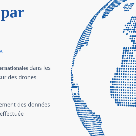
 par
e.
dans les
ernationales
sur des drones
aitement des données
 effectuée