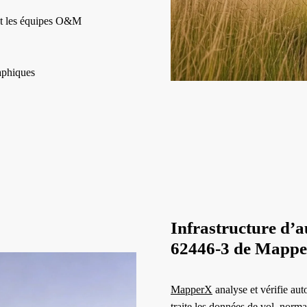
et les équipes O&M
raphiques
Infrastructure d’
62446-3 de Mapp
MapperX
analyse et vérifie au
traite les données de vol, normal