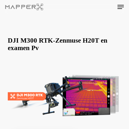
Skip
Men
to
main
content
DJI M300 RTK-Zenmuse H20T en
examen Pv