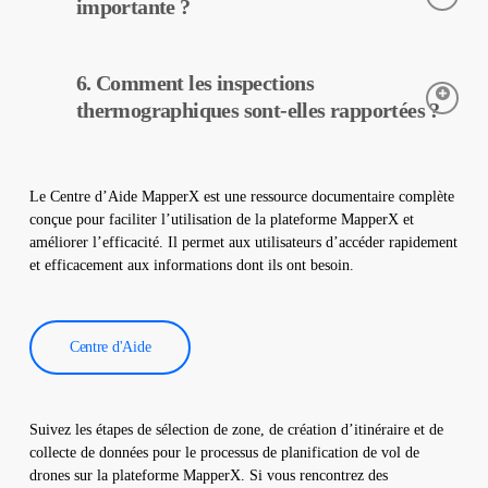
dans votre centrale. Elle n’endommage pas votre site et
importante ?
contribue à assurer un fonctionnement sûr de votre centrale.
Les caméras thermiques sont utilisées pour détecter avec
6. Comment les inspections
précision les températures des équipements dans les centrales
solaires. Elles aident à la détection précoce des pannes et à
thermographiques sont-elles rapportées ?
l’entretien préventif.
Les données d’inspection thermographique sont traitées par
notre logiciel, qui génère un rapport complet. Ces rapports sont
Le Centre d’Aide MapperX est une ressource documentaire complète
utilisés pour améliorer l’efficacité des centrales solaires et
conçue pour faciliter l’utilisation de la plateforme MapperX et
réduire les coûts d’exploitation.
améliorer l’efficacité. Il permet aux utilisateurs d’accéder rapidement
et efficacement aux informations dont ils ont besoin.
Centre d'Aide
Suivez les étapes de sélection de zone, de création d’itinéraire et de
collecte de données pour le processus de planification de vol de
drones sur la plateforme MapperX. Si vous rencontrez des