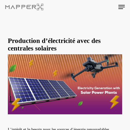
Skip
Men
to
main
content
Production d’électricité avec des
centrales solaires
L’intérêt et le besoin pour les sources d’énergie renouvelables