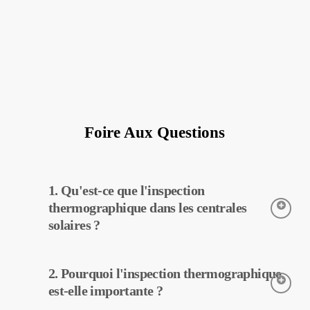
Foire Aux Questions
1. Qu'est-ce que l'inspection
thermographique dans les centrales
solaires ?
L’inspection thermographique est une technique utilisée pour
2. Pourquoi l'inspection thermographique
détecter les températures des équipements dans les centrales
solaires. Grâce à cette inspection, les pannes potentielles peuvent
est-elle importante ?
être détectées tôt et un entretien préventif peut être effectué.