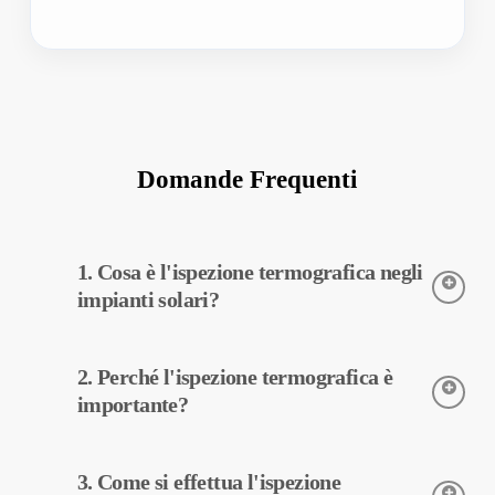
Domande Frequenti
1. Cosa è l'ispezione termografica negli
impianti solari?
L’ispezione termografica è una tecnica utilizzata per rilevare le
2. Perché l'ispezione termografica è
temperature delle apparecchiature impiegate negli impianti
solari. Questo tipo di ispezione consente di diagnosticare
importante?
potenziali guasti in anticipo e di eseguire manutenzione
preventiva.
L’ispezione termografica aiuta a migliorare l’efficienza delle
3. Come si effettua l'ispezione
apparecchiature negli impianti solari. La diagnosi precoce dei