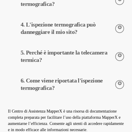
guasti e la manutenzione preventiva possono ridurre i costi
termografica?
operativi.
L’ispezione termografica viene eseguita utilizzando telecamere
4. L'ispezione termografica può
termiche. Le telecamere rilevano le temperature delle
apparecchiature e questi dati vengono elaborati da MapperX e
danneggiare il mio sito?
riportati.
L’ispezione termografica è un processo non distruttivo, quindi
5. Perché è importante la telecamera
viene eseguita senza apportare modifiche fisiche al vostro
impianto. Non danneggia il sito e aiuta a mantenere il vostro
termica?
impianto sicuro e operativo.
Le telecamere termiche sono utilizzate per rilevare con
6. Come viene riportata l'ispezione
precisione le temperature delle apparecchiature negli impianti
solari. Queste telecamere aiutano nella diagnosi precoce dei
termografica?
guasti e nella manutenzione preventiva.
I dati dell’ispezione termografica vengono elaborati dal nostro
software e viene creato un rapporto completo. Questi rapporti
Il Centro di Assistenza MapperX è una risorsa di documentazione
sono utilizzati per migliorare l’efficienza degli impianti solari e
completa preparata per facilitare l’uso della piattaforma MapperX e
ridurre i costi operativi.
aumentarne l’efficienza. Consente agli utenti di accedere rapidamente
e in modo efficace alle informazioni necessarie.