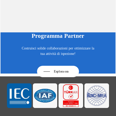
Programma Partner
Costruisci solide collaborazioni per ottimizzare la
tua attività di ispezione!
Esplora ora