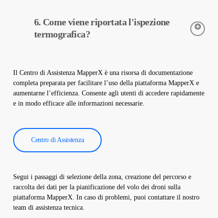
Le telecamere termiche sono utilizzate per rilevare con
6. Come viene riportata l'ispezione
precisione le temperature delle apparecchiature negli impianti
solari. Queste telecamere aiutano nella diagnosi precoce dei
termografica?
guasti e nella manutenzione preventiva.
I dati dell’ispezione termografica vengono elaborati dal nostro
software e viene creato un rapporto completo. Questi rapporti
Il Centro di Assistenza MapperX è una risorsa di documentazione
sono utilizzati per migliorare l’efficienza degli impianti solari e
completa preparata per facilitare l’uso della piattaforma MapperX e
ridurre i costi operativi.
aumentarne l’efficienza. Consente agli utenti di accedere rapidamente
e in modo efficace alle informazioni necessarie.
Centro di Assistenza
Segui i passaggi di selezione della zona, creazione del percorso e
raccolta dei dati per la pianificazione del volo dei droni sulla
piattaforma MapperX. In caso di problemi, puoi contattare il nostro
team di assistenza tecnica.