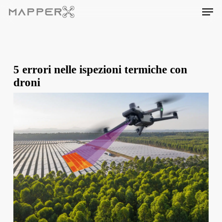
Skip
Men
to
main
content
5 errori nelle ispezioni termiche con
droni