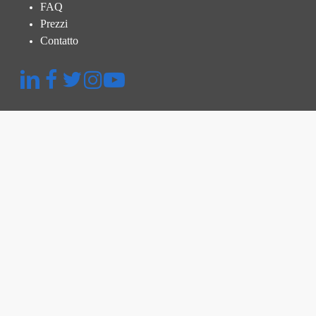
FAQ
Prezzi
Contatto
Menu Rapido
Piattaforma
Ispezione Termografica
Ispezione e Verifica
Gestione della Centrale
Prezzi