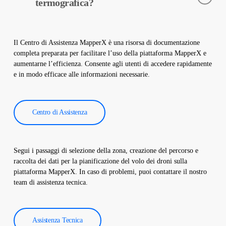
solari. Queste telecamere aiutano nella diagnosi precoce dei
termografica?
guasti e nella manutenzione preventiva.
I dati dell’ispezione termografica vengono elaborati dal nostro
software e viene creato un rapporto completo. Questi rapporti
Il Centro di Assistenza MapperX è una risorsa di documentazione
sono utilizzati per migliorare l’efficienza degli impianti solari e
completa preparata per facilitare l’uso della piattaforma MapperX e
ridurre i costi operativi.
aumentarne l’efficienza. Consente agli utenti di accedere rapidamente
e in modo efficace alle informazioni necessarie.
Centro di Assistenza
Segui i passaggi di selezione della zona, creazione del percorso e
raccolta dei dati per la pianificazione del volo dei droni sulla
piattaforma MapperX. In caso di problemi, puoi contattare il nostro
team di assistenza tecnica.
Assistenza Tecnica