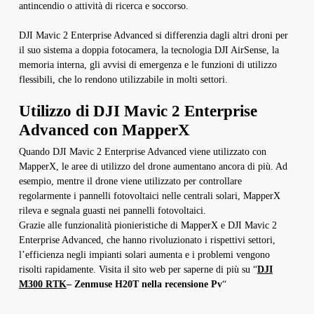
antincendio o attività di ricerca e soccorso.
DJI Mavic 2 Enterprise Advanced si differenzia dagli altri droni per
il suo sistema a doppia fotocamera, la tecnologia DJI AirSense, la
memoria interna, gli avvisi di emergenza e le funzioni di utilizzo
flessibili, che lo rendono utilizzabile in molti settori.
Utilizzo di DJI Mavic 2 Enterprise
Advanced con MapperX
Quando DJI Mavic 2 Enterprise Advanced viene utilizzato con
MapperX, le aree di utilizzo del drone aumentano ancora di più. Ad
esempio, mentre il drone viene utilizzato per controllare
regolarmente i pannelli fotovoltaici nelle centrali solari, MapperX
rileva e segnala guasti nei pannelli fotovoltaici.
Grazie alle funzionalità pionieristiche di MapperX e DJI Mavic 2
Enterprise Advanced, che hanno rivoluzionato i rispettivi settori,
l’efficienza negli impianti solari aumenta e i problemi vengono
risolti rapidamente. Visita il sito web per saperne di più su “
DJI
M300 RTK
– Zenmuse H20T nella recensione Pv
“