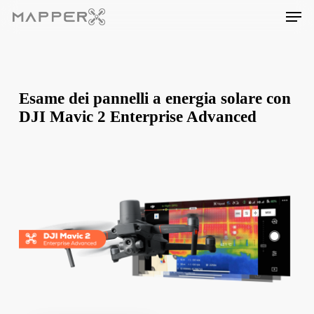
Skip
Men
to
main
content
Esame dei pannelli a energia solare con
DJI Mavic 2 Enterprise Advanced