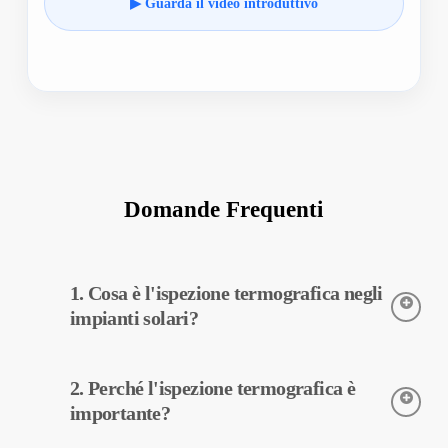
▶ Guarda il video introduttivo
Domande Frequenti
1. Cosa è l'ispezione termografica negli
impianti solari?
L’ispezione termografica è una tecnica utilizzata per rilevare le
2. Perché l'ispezione termografica è
temperature delle apparecchiature impiegate negli impianti
solari. Questo tipo di ispezione consente di diagnosticare
importante?
potenziali guasti in anticipo e di eseguire manutenzione