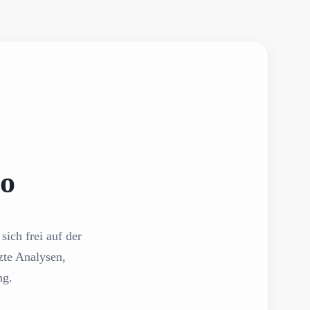
mo
sich frei auf der
zte Analysen,
ng.