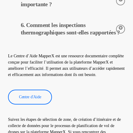
dans votre centrale. Elle n’endommage pas votre site et
importante ?
contribue à assurer un fonctionnement sûr de votre centrale.
Les caméras thermiques sont utilisées pour détecter avec
6. Comment les inspections
précision les températures des équipements dans les centrales
solaires. Elles aident à la détection précoce des pannes et à
thermographiques sont-elles rapportées ?
l’entretien préventif.
Les données d’inspection thermographique sont traitées par
notre logiciel, qui génère un rapport complet. Ces rapports sont
Le Centre d’Aide MapperX est une ressource documentaire complète
utilisés pour améliorer l’efficacité des centrales solaires et
conçue pour faciliter l’utilisation de la plateforme MapperX et
réduire les coûts d’exploitation.
améliorer l’efficacité. Il permet aux utilisateurs d’accéder rapidement
et efficacement aux informations dont ils ont besoin.
Centre d'Aide
Suivez les étapes de sélection de zone, de création d’itinéraire et de
collecte de données pour le processus de planification de vol de
drones sur la plateforme MapperX. Si vous rencontrez des