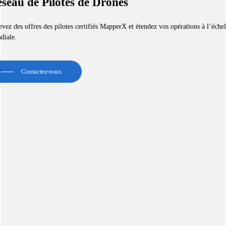
seau de Pilotes de Drones
vez des offres des pilotes certifiés MapperX et étendez vos opérations à l’échel
diale.
Contactez-nous