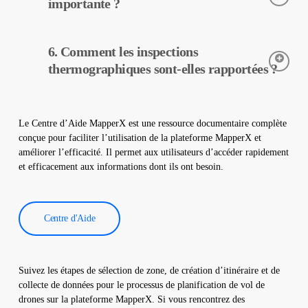
dans votre centrale. Elle n’endommage pas votre site et
importante ?
contribue à assurer un fonctionnement sûr de votre centrale.
Les caméras thermiques sont utilisées pour détecter avec
6. Comment les inspections
précision les températures des équipements dans les centrales
solaires. Elles aident à la détection précoce des pannes et à
thermographiques sont-elles rapportées ?
l’entretien préventif.
Les données d’inspection thermographique sont traitées par
notre logiciel, qui génère un rapport complet. Ces rapports sont
Le Centre d’Aide MapperX est une ressource documentaire complète
utilisés pour améliorer l’efficacité des centrales solaires et
conçue pour faciliter l’utilisation de la plateforme MapperX et
réduire les coûts d’exploitation.
améliorer l’efficacité. Il permet aux utilisateurs d’accéder rapidement
et efficacement aux informations dont ils ont besoin.
Centre d'Aide
Suivez les étapes de sélection de zone, de création d’itinéraire et de
collecte de données pour le processus de planification de vol de
drones sur la plateforme MapperX. Si vous rencontrez des