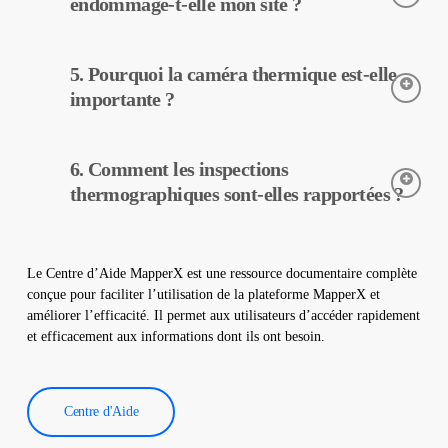
équipements, et ces données sont traitées et rapportées par
endommage-t-elle mon site ?
MapperX.
L’inspection thermographique est une méthode non destructive,
5. Pourquoi la caméra thermique est-elle
elle peut donc être réalisée sans aucun changement physique
dans votre centrale. Elle n’endommage pas votre site et
importante ?
contribue à assurer un fonctionnement sûr de votre centrale.
Les caméras thermiques sont utilisées pour détecter avec
6. Comment les inspections
précision les températures des équipements dans les centrales
solaires. Elles aident à la détection précoce des pannes et à
thermographiques sont-elles rapportées ?
l’entretien préventif.
Les données d’inspection thermographique sont traitées par
notre logiciel, qui génère un rapport complet. Ces rapports sont
Le Centre d’Aide MapperX est une ressource documentaire complète
utilisés pour améliorer l’efficacité des centrales solaires et
conçue pour faciliter l’utilisation de la plateforme MapperX et
réduire les coûts d’exploitation.
améliorer l’efficacité. Il permet aux utilisateurs d’accéder rapidement
et efficacement aux informations dont ils ont besoin.
Centre d'Aide