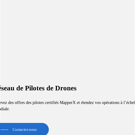
seau de Pilotes de Drones
vez des offres des pilotes certifiés MapperX et étendez vos opérations à l’échel
diale.
Contactez-nous