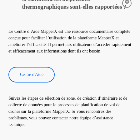
solaires. Elles aident à la détection précoce des pannes et à
thermographiques sont-elles rapportées ?
l’entretien préventif.
Les données d’inspection thermographique sont traitées par
notre logiciel, qui génère un rapport complet. Ces rapports sont
Le Centre d’Aide MapperX est une ressource documentaire complète
utilisés pour améliorer l’efficacité des centrales solaires et
conçue pour faciliter l’utilisation de la plateforme MapperX et
réduire les coûts d’exploitation.
améliorer l’efficacité. Il permet aux utilisateurs d’accéder rapidement
et efficacement aux informations dont ils ont besoin.
Centre d'Aide
Suivez les étapes de sélection de zone, de création d’itinéraire et de
collecte de données pour le processus de planification de vol de
drones sur la plateforme MapperX. Si vous rencontrez des
problèmes, vous pouvez contacter notre équipe d’assistance
technique.