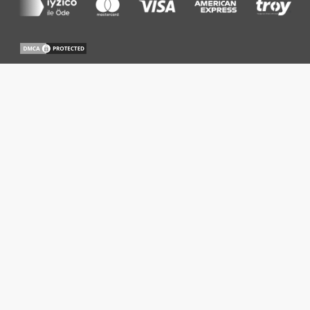
Menu rapide
Plateforme
Inspection Thermographique
Inspection et Audit
Gestion de Centrale
Prix
Ressources
Base de Connaissances
Blog
FAQ
Entreprise
À Propos de Nous
R&D