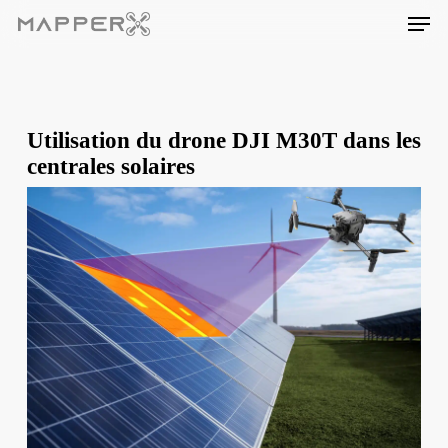
Skip
Men
to
main
content
Utilisation du drone DJI M30T dans les
centrales solaires