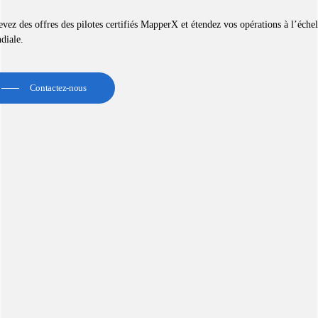
vez des offres des pilotes certifiés MapperX et étendez vos opérations à l’échel
diale.
Contactez-nous