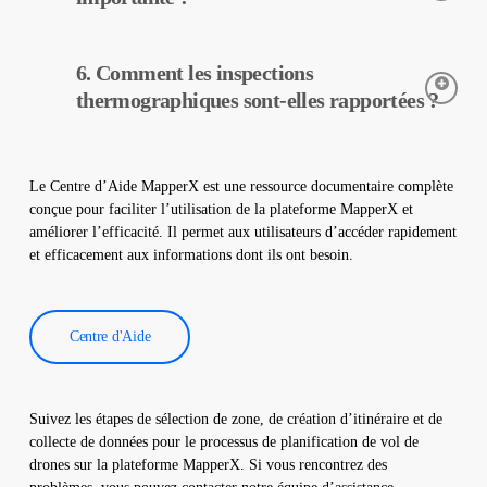
contribue à assurer un fonctionnement sûr de votre centrale.
Les caméras thermiques sont utilisées pour détecter avec
6. Comment les inspections
précision les températures des équipements dans les centrales
solaires. Elles aident à la détection précoce des pannes et à
thermographiques sont-elles rapportées ?
l’entretien préventif.
Les données d’inspection thermographique sont traitées par
notre logiciel, qui génère un rapport complet. Ces rapports sont
Le Centre d’Aide MapperX est une ressource documentaire complète
utilisés pour améliorer l’efficacité des centrales solaires et
conçue pour faciliter l’utilisation de la plateforme MapperX et
réduire les coûts d’exploitation.
améliorer l’efficacité. Il permet aux utilisateurs d’accéder rapidement
et efficacement aux informations dont ils ont besoin.
Centre d'Aide
Suivez les étapes de sélection de zone, de création d’itinéraire et de
collecte de données pour le processus de planification de vol de
drones sur la plateforme MapperX. Si vous rencontrez des