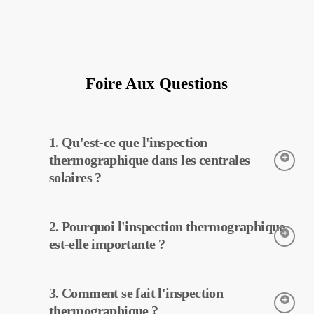
Foire Aux Questions
1. Qu'est-ce que l'inspection
thermographique dans les centrales
solaires ?
L’inspection thermographique est une technique utilisée pour
2. Pourquoi l'inspection thermographique
détecter les températures des équipements dans les centrales
solaires. Grâce à cette inspection, les pannes potentielles peuvent
est-elle importante ?
être détectées tôt et un entretien préventif peut être effectué.
L’inspection thermographique aide à améliorer l’efficacité des
3. Comment se fait l'inspection
équipements dans les centrales solaires. Avec la détection
précoce des pannes et l’entretien préventif, les coûts
thermographique ?