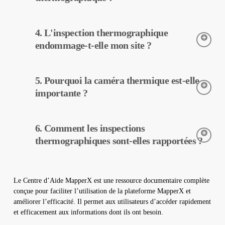
d’exploitation peuvent être réduits.
L’inspection thermographique est réalisée à l’aide de caméras
4. L'inspection thermographique
thermiques. Ces caméras détectent les températures des
équipements, et ces données sont traitées et rapportées par
endommage-t-elle mon site ?
MapperX.
L’inspection thermographique est une méthode non destructive,
5. Pourquoi la caméra thermique est-elle
elle peut donc être réalisée sans aucun changement physique
dans votre centrale. Elle n’endommage pas votre site et
importante ?
contribue à assurer un fonctionnement sûr de votre centrale.
Les caméras thermiques sont utilisées pour détecter avec
6. Comment les inspections
précision les températures des équipements dans les centrales
solaires. Elles aident à la détection précoce des pannes et à
thermographiques sont-elles rapportées ?
l’entretien préventif.
Les données d’inspection thermographique sont traitées par
notre logiciel, qui génère un rapport complet. Ces rapports sont
Le Centre d’Aide MapperX est une ressource documentaire complète
utilisés pour améliorer l’efficacité des centrales solaires et
conçue pour faciliter l’utilisation de la plateforme MapperX et
réduire les coûts d’exploitation.
améliorer l’efficacité. Il permet aux utilisateurs d’accéder rapidement
et efficacement aux informations dont ils ont besoin.