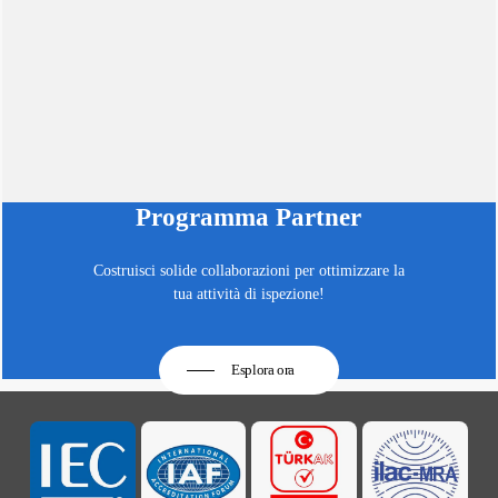
Programma Partner
Costruisci solide collaborazioni per ottimizzare la
tua attività di ispezione!
Esplora ora