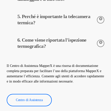
riportati.
L’ispezione termografica è un processo non distruttivo, quindi
5. Perché è importante la telecamera
viene eseguita senza apportare modifiche fisiche al vostro
impianto. Non danneggia il sito e aiuta a mantenere il vostro
termica?
impianto sicuro e operativo.
Le telecamere termiche sono utilizzate per rilevare con
6. Come viene riportata l'ispezione
precisione le temperature delle apparecchiature negli impianti
solari. Queste telecamere aiutano nella diagnosi precoce dei
termografica?
guasti e nella manutenzione preventiva.
I dati dell’ispezione termografica vengono elaborati dal nostro
software e viene creato un rapporto completo. Questi rapporti
Il Centro di Assistenza MapperX è una risorsa di documentazione
sono utilizzati per migliorare l’efficienza degli impianti solari e
completa preparata per facilitare l’uso della piattaforma MapperX e
ridurre i costi operativi.
aumentarne l’efficienza. Consente agli utenti di accedere rapidamente
e in modo efficace alle informazioni necessarie.
Centro di Assistenza