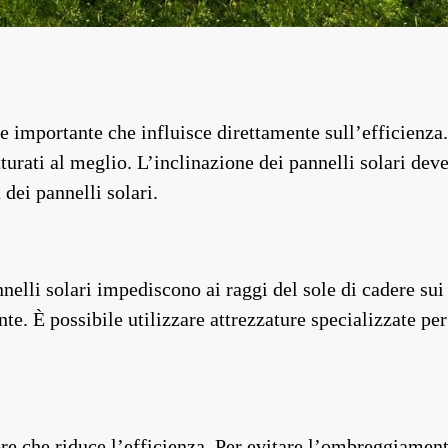
re importante che influisce direttamente sull’efficienza.
urati al meglio. L’inclinazione dei pannelli solari deve
dei pannelli solari.
nnelli solari impediscono ai raggi del sole di cadere sui
te. È possibile utilizzare attrezzature specializzate per
re che riduce l’efficienza. Per evitare l’ombreggiamento