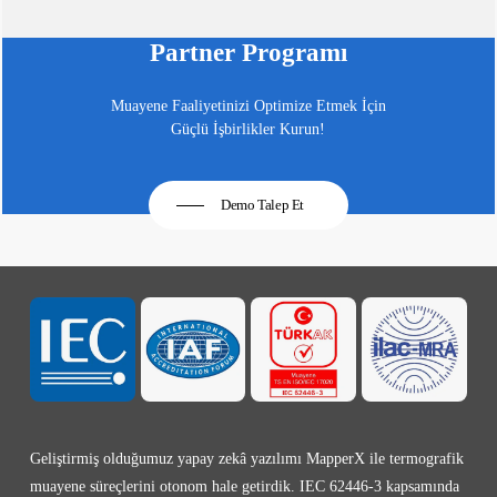
Partner Programı
Muayene Faaliyetinizi Optimize Etmek İçin
Güçlü İşbirlikler Kurun!
Demo Talep Et
Geliştirmiş olduğumuz yapay zekâ yazılımı MapperX ile termografik
muayene süreçlerini otonom hale getirdik. IEC 62446-3 kapsamında