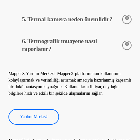
Termografik muayene, tahribatsız bir işlem olduğu için
5. Termal kamera neden önemlidir?
santralinizde herhangi bir fiziksel değişiklik yapmadan
uygulanır. Termografik muayene sahanıza zarar vermez ve
santralinizin güvenli bir şekilde çalışmasını sürdürmesine
Termal kameralar, güneş enerjisi santrallerindeki ekipmanların
yardımcı olur.
6. Termografik muayene nasıl
sıcaklıklarını hassas bir şekilde tespit etmek için kullanılır. Bu
kameralar, arızaların erken teşhisi ve önleyici bakım yapılmasına
raporlanır?
yardımcı olur.
Termografik muayene verileri yazılımımız tarafından işlenir ve
kapsamlı bir rapor oluşturulur. Bu raporlar, güneş enerjisi
MapperX Yardım Merkezi, MapperX platformunun kullanımını
santrallerinin verimliliğini artırmak ve işletme maliyetlerini
kolaylaştırmak ve verimliliği artırmak amacıyla hazırlanmış kapsamlı
düşürmek için kullanılır.
bir dokümantasyon kaynağıdır. Kullanıcıların ihtiyaç duyduğu
bilgilere hızlı ve etkili bir şekilde ulaşmalarını sağlar.
Yardım Merkezi