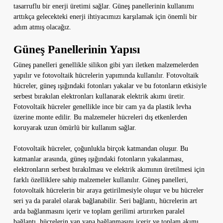
tasarruflu bir enerji üretimi sağlar. Güneş panellerinin kullanımı
arttıkça gelecekteki enerji ihtiyacımızı karşılamak için önemli bir
adım atmış olacağız.
Güneş Panellerinin Yapısı
Güneş panelleri genellikle silikon gibi yarı iletken malzemelerden
yapılır ve fotovoltaik hücrelerin yapımında kullanılır. Fotovoltaik
hücreler, güneş ışığındaki fotonları yakalar ve bu fotonların etkisiyle
serbest bırakılan elektronları kullanarak elektrik akımı üretir.
Fotovoltaik hücreler genellikle ince bir cam ya da plastik levha
üzerine monte edilir. Bu malzemeler hücreleri dış etkenlerden
koruyarak uzun ömürlü bir kullanım sağlar.
Fotovoltaik hücreler, çoğunlukla birçok katmandan oluşur. Bu
katmanlar arasında, güneş ışığındaki fotonların yakalanması,
elektronların serbest bırakılması ve elektrik akımının üretilmesi için
farklı özelliklere sahip malzemeler kullanılır. Güneş panelleri,
fotovoltaik hücrelerin bir araya getirilmesiyle oluşur ve bu hücreler
seri ya da paralel olarak bağlanabilir. Seri bağlantı, hücrelerin art
arda bağlanmasını içerir ve toplam gerilimi artırırken paralel
bağlantı, hücrelerin yan yana bağlanmasını içerir ve toplam akımı