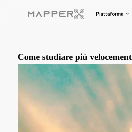
Skip
to
Piattaforma
main
content
Come studiare più velocemente 