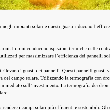
 negli impianti solari e questi guasti riducono l’effici
droni. I droni conducono ispezioni termiche delle central
tilizzati per massimizzare l’efficienza dei pannelli sol
i rilevano i guasti dei pannelli. Questi pannelli guasti 
 del campo solare. Utilizzando la termografia con dron
o immediato sull’investimento. La termografia dei dron
lare.
 rendere i campi solari più efficienti e sostenibili. Gli