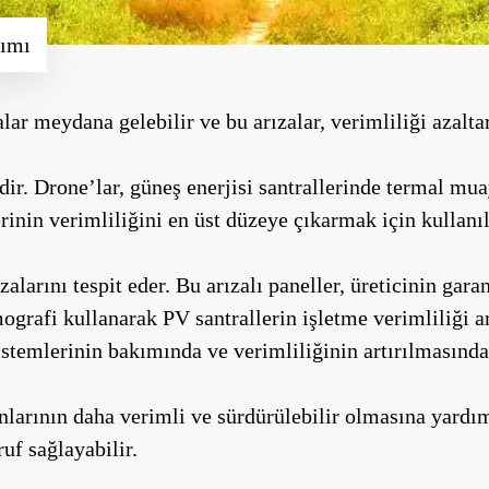
nımı
lar meydana gelebilir ve bu arızalar, verimliliği azaltar
ir. Drone’lar, güneş enerjisi santrallerinde termal mu
lerinin verimliliğini en üst düzeye çıkarmak için kullanıl
alarını tespit eder. Bu arızalı paneller, üreticinin garan
mografi kullanarak PV santrallerin işletme verimliliği a
istemlerinin bakımında ve verimliliğinin artırılmasında
nlarının daha verimli ve sürdürülebilir olmasına yardımc
uf sağlayabilir.