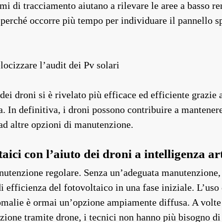
mi di tracciamento aiutano a rilevare le aree a basso re
perché occorre più tempo per individuare il pannello s
elocizzare l’audit dei Pv solari
 dei droni si è rivelato più efficace ed efficiente grazie
a. In definitiva, i droni possono contribuire a mantenere
ad altre opzioni di manutenzione.
ici con l’aiuto dei droni a intelligenza art
nutenzione regolare. Senza un’adeguata manutenzione, r
i efficienza del fotovoltaico in una fase iniziale. L’uso 
anomalie è ormai un’opzione ampiamente diffusa. A volte 
pezione tramite drone, i tecnici non hanno più bisogno d