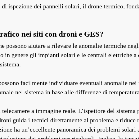
a di ispezione dei pannelli solari, il drone termico, fo
afico nei siti con droni e GES?
che possono aiutare a rilevare le anomalie termiche negl
no in genere gli impianti solari e le centrali elettriche a
 sistema.
 possono facilmente individuare eventuali anomalie nei
omale nel sistema in base alle differenze di temperatura
telecamere a immagine reale. L’ispettore del sistema pu
ei droni guida i tecnici direttamente al problema e riduc
zione ha un’eccellente panoramica dei problemi solari a
oluzione dei problemi per risolverli. Inoltre, le ispez