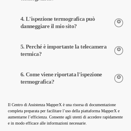
operativi.
L’ispezione termografica viene eseguita utilizzando telecamere
4. L'ispezione termografica può
termiche. Le telecamere rilevano le temperature delle
apparecchiature e questi dati vengono elaborati da MapperX e
danneggiare il mio sito?
riportati.
L’ispezione termografica è un processo non distruttivo, quindi
5. Perché è importante la telecamera
viene eseguita senza apportare modifiche fisiche al vostro
impianto. Non danneggia il sito e aiuta a mantenere il vostro
termica?
impianto sicuro e operativo.
Le telecamere termiche sono utilizzate per rilevare con
6. Come viene riportata l'ispezione
precisione le temperature delle apparecchiature negli impianti
solari. Queste telecamere aiutano nella diagnosi precoce dei
termografica?
guasti e nella manutenzione preventiva.
I dati dell’ispezione termografica vengono elaborati dal nostro
software e viene creato un rapporto completo. Questi rapporti
Il Centro di Assistenza MapperX è una risorsa di documentazione
sono utilizzati per migliorare l’efficienza degli impianti solari e
completa preparata per facilitare l’uso della piattaforma MapperX e
ridurre i costi operativi.
aumentarne l’efficienza. Consente agli utenti di accedere rapidamente
e in modo efficace alle informazioni necessarie.