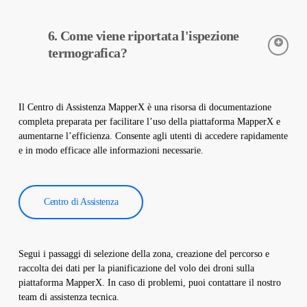
Le telecamere termiche sono utilizzate per rilevare con
6. Come viene riportata l'ispezione
precisione le temperature delle apparecchiature negli impianti
solari. Queste telecamere aiutano nella diagnosi precoce dei
termografica?
guasti e nella manutenzione preventiva.
I dati dell’ispezione termografica vengono elaborati dal nostro
software e viene creato un rapporto completo. Questi rapporti
Il Centro di Assistenza MapperX è una risorsa di documentazione
sono utilizzati per migliorare l’efficienza degli impianti solari e
completa preparata per facilitare l’uso della piattaforma MapperX e
ridurre i costi operativi.
aumentarne l’efficienza. Consente agli utenti di accedere rapidamente
e in modo efficace alle informazioni necessarie.
Centro di Assistenza
Segui i passaggi di selezione della zona, creazione del percorso e
raccolta dei dati per la pianificazione del volo dei droni sulla
piattaforma MapperX. In caso di problemi, puoi contattare il nostro
team di assistenza tecnica.