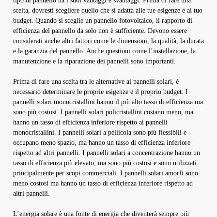
tipo di pannello ha i suoi vantaggi e svantaggi. Prima di fare una
scelta, dovresti scegliere quello che si adatta alle tue esigenze e al tuo
budget. Quando si sceglie un pannello fotovoltaico, il rapporto di
efficienza del pannello da solo non è sufficiente. Devono essere
considerati anche altri fattori come le dimensioni, la qualità, la durata
e la garanzia del pannello. Anche questioni come l’installazione, la
manutenzione e la riparazione dei pannelli sono importanti.
Prima di fare una scelta tra le alternative ai pannelli solari, è
necessario determinare le proprie esigenze e il proprio budget. I
pannelli solari monocristallini hanno il più alto tasso di efficienza ma
sono più costosi. I pannelli solari policristallini costano meno, ma
hanno un tasso di efficienza inferiore rispetto ai pannelli
monocristallini. I pannelli solari a pellicola sono più flessibili e
occupano meno spazio, ma hanno un tasso di efficienza inferiore
rispetto ad altri pannelli. I pannelli solari a concentrazione hanno un
tasso di efficienza più elevato, ma sono più costosi e sono utilizzati
principalmente per scopi commerciali. I pannelli solari amorfi sono
meno costosi ma hanno un tasso di efficienza inferiore rispetto ad
altri pannelli.
L’energia solare è una fonte di energia che diventerà sempre più