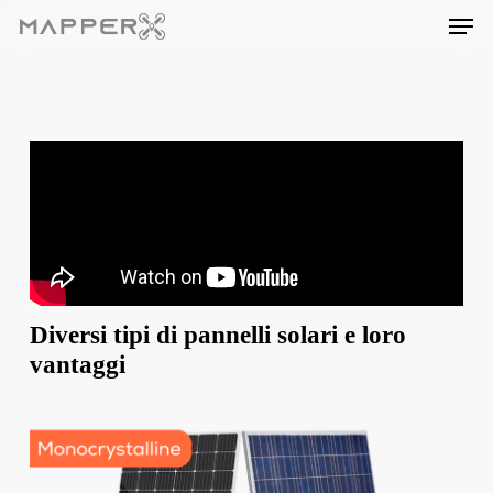
Skip
Men
to
main
content
Diversi tipi di pannelli solari e loro
vantaggi