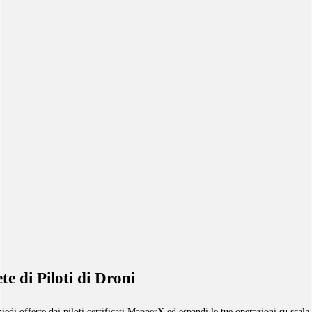
te di Piloti di Droni
iedi offerte dai piloti certificati MapperX ed espandi le tue operazioni su scala