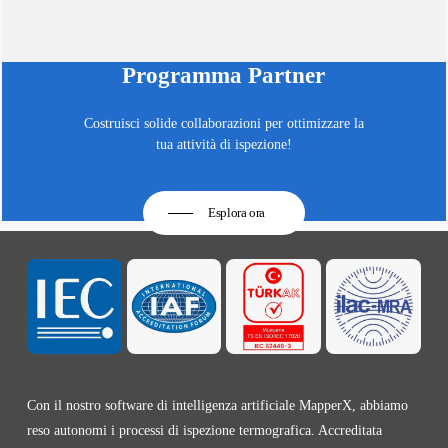
Programma Partner
Costruisci solide collaborazioni per ottimizzare la
tua attività di ispezione!
Esplora ora
Con il nostro software di intelligenza artificiale MapperX, abbiamo
reso autonomi i processi di ispezione termografica. Accreditata