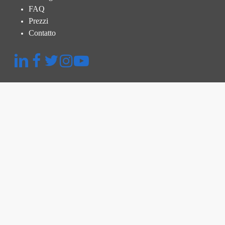
FAQ
Prezzi
Contatto
Menu Rapido
Piattaforma
Ispezione Termografica
Ispezione e Verifica
Gestione della Centrale
Prezzi