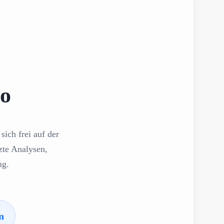
mo
sich frei auf der
zte Analysen,
ng.
n