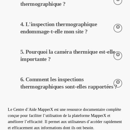
précoce des pannes et l’entretien préventif, les coûts
thermographique ?
d’exploitation peuvent être réduits.
L’inspection thermographique est réalisée à l’aide de caméras
4. L'inspection thermographique
thermiques. Ces caméras détectent les températures des
équipements, et ces données sont traitées et rapportées par
endommage-t-elle mon site ?
MapperX.
L’inspection thermographique est une méthode non destructive,
5. Pourquoi la caméra thermique est-elle
elle peut donc être réalisée sans aucun changement physique
dans votre centrale. Elle n’endommage pas votre site et
importante ?
contribue à assurer un fonctionnement sûr de votre centrale.
Les caméras thermiques sont utilisées pour détecter avec
6. Comment les inspections
précision les températures des équipements dans les centrales
solaires. Elles aident à la détection précoce des pannes et à
thermographiques sont-elles rapportées ?
l’entretien préventif.
Les données d’inspection thermographique sont traitées par
notre logiciel, qui génère un rapport complet. Ces rapports sont
Le Centre d’Aide MapperX est une ressource documentaire complète
utilisés pour améliorer l’efficacité des centrales solaires et
conçue pour faciliter l’utilisation de la plateforme MapperX et
réduire les coûts d’exploitation.
améliorer l’efficacité. Il permet aux utilisateurs d’accéder rapidement
et efficacement aux informations dont ils ont besoin.