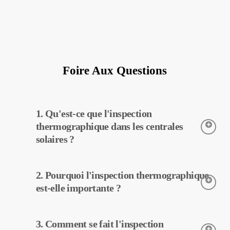
Foire Aux Questions
1. Qu'est-ce que l'inspection
thermographique dans les centrales
solaires ?
L’inspection thermographique est une technique utilisée pour
2. Pourquoi l'inspection thermographique
détecter les températures des équipements dans les centrales
solaires. Grâce à cette inspection, les pannes potentielles peuvent
est-elle importante ?
être détectées tôt et un entretien préventif peut être effectué.
L’inspection thermographique aide à améliorer l’efficacité des
3. Comment se fait l'inspection
équipements dans les centrales solaires. Avec la détection