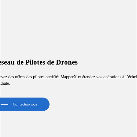
seau de Pilotes de Drones
vez des offres des pilotes certifiés MapperX et étendez vos opérations à l’échel
diale.
Contactez-nous