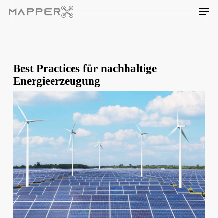
Skip
Men
to
main
content
Best Practices für nachhaltige
Energieerzeugung