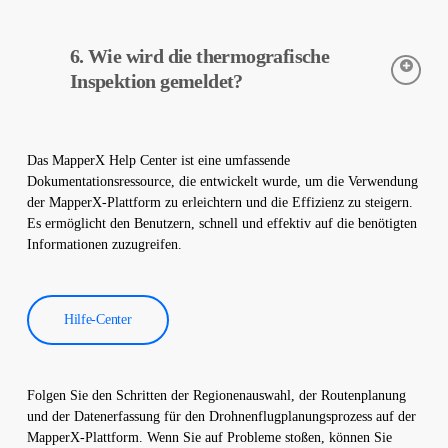
sicheren Betrieb Ihrer Anlage zu gewährleisten.
Wärmebildkameras werden verwendet, um die Temperaturen
6. Wie wird die thermografische
von Geräten in Solarkraftwerken genau zu erfassen. Diese
Kameras helfen bei der frühzeitigen Fehlererkennung und
Inspektion gemeldet?
vorbeugenden Wartung.
Die Daten der thermografischen Inspektion werden von unserer
Software verarbeitet und es wird ein umfassender Bericht
Das MapperX Help Center ist eine umfassende
erstellt. Diese Berichte werden verwendet, um die Effizienz von
Dokumentationsressource, die entwickelt wurde, um die Verwendung
Solarkraftwerken zu verbessern und die Betriebskosten zu
der MapperX-Plattform zu erleichtern und die Effizienz zu steigern.
senken.
Es ermöglicht den Benutzern, schnell und effektiv auf die benötigten
Informationen zuzugreifen.
Hilfe-Center
Folgen Sie den Schritten der Regionenauswahl, der Routenplanung
und der Datenerfassung für den Drohnenflugplanungsprozess auf der
MapperX-Plattform. Wenn Sie auf Probleme stoßen, können Sie