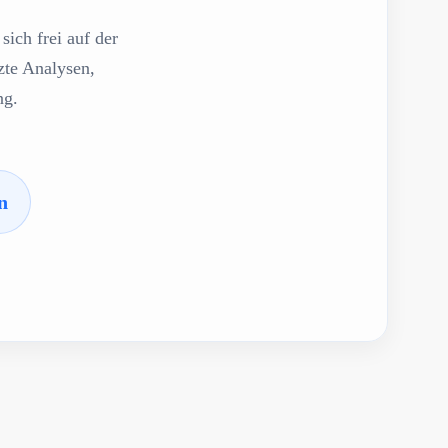
sich frei auf der
zte Analysen,
ng.
n