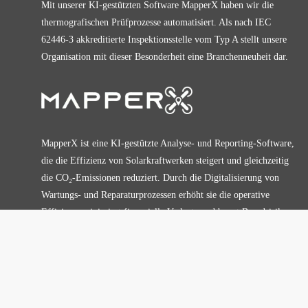
Mit unserer KI-gestützten Software MapperX haben wir die
thermografischen Prüfprozesse automatisiert. Als nach IEC
62446-3 akkreditierte Inspektionsstelle vom Typ A stellt unsere
Organisation mit dieser Besonderheit eine Branchenneuheit dar.
MapperX ist eine KI-gestützte Analyse- und Reporting-Software,
die die Effizienz von Solarkraftwerken steigert und gleichzeitig
die CO₂-Emissionen reduziert. Durch die Digitalisierung von
Wartungs- und Reparaturprozessen erhöht sie die operative
Effizienz, minimiert finanzielle Verluste und beugt Brandrisiken
vor.
Analyse-, Management- und Berichterstellungsplattform in Solarkraftwerken.